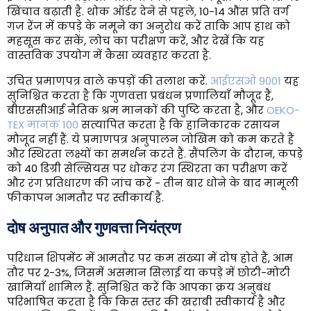
खिंचाव बढ़ाती है. थोक ऑर्डर देने से पहले, 10-14 औंस प्रति वर्ग
गज रेंज में कपड़े के नमूने का अनुरोध करें ताकि आप हाथ को
महसूस कर सकें, लोच का परीक्षण करें, और देखें कि यह
वास्तविक उपयोग में कैसा व्यवहार करता है.
उचित प्रमाणपत्र वाले कपड़ों की तलाश करें.
आईएसओ 9001
यह
सुनिश्चित करता है कि गुणवत्ता प्रबंधन प्रणालियाँ मौजूद हैं,
बीएससीआई नैतिक श्रम मानकों की पुष्टि करता है, और
OEKO-
TEX मानक 100
सत्यापित करता है कि हानिकारक रसायन
मौजूद नहीं हैं. ये प्रमाणपत्र अनुपालन जोखिम को कम करते हैं
और स्थिरता लक्ष्यों का समर्थन करते हैं. सैंपलिंग के दौरान, कपड़े
को 40 डिग्री सेल्सियस पर धोकर रंग स्थिरता का परीक्षण करें
और रंग प्रतिधारण की जांच करें - तीन बार धोने के बाद मामूली
फीकापन आमतौर पर स्वीकार्य है.
दोष अनुपात और गुणवत्ता नियंत्रण
परिधान शिपमेंट में आमतौर पर कम संख्या में दोष होते हैं, आम
तौर पर 2-3%, जिसमें असमान सिलाई या कपड़े में छोटी-मोटी
खामियाँ शामिल हैं. सुनिश्चित करें कि आपका क्रय अनुबंध
परिभाषित करता है कि किस स्तर की खराबी स्वीकार्य है और