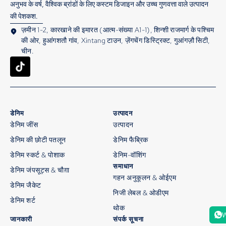
अनुभव के वर्ष, वैश्विक ब्रांडों के लिए कस्टम डिजाइन और उच्च गुणवत्ता वाले उत्पादन
की पेशकश.
ज़मीन 1-2, कारखाने की इमारत (आत्म-संख्या A1-1), शिन्शी राजमार्ग के पश्चिम
की ओर, हुआंगशतौ गांव, Xintang टाउन, ज़ेंगचेंग डिस्ट्रिक्ट, गुआंगज़ौ सिटी,
चीन.
डेनिम
उत्पादन
डेनिम जींस
उत्पादन
डेनिम की छोटी पतलून
डेनिम फैब्रिक
डेनिम स्कर्ट & पोशाक
डेनिम-वॉशिंग
समाधान
डेनिम जंपसूट्स & चौग़ा
गहन अनुकूलन & ओईएम
डेनिम जैकेट
निजी लेबल & ओडीएम
डेनिम शर्ट
थोक
W
जानकारी
संपर्क सूचना