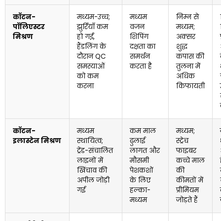
कॉटन-
मध्यम-उच्च;
मध्यम
निम्न से
पॉलिएस्टर
झुर्रियाँ कम
वजन
मध्यम;
मिश्रण
हो गईं,
शिपिंग
अक्सर
हैंडलिंग के
दक्षता का
शुद्ध
दौरान QC
समर्थन
कपास की
समस्याओं
करता है
तुलना में
को कम
अधिक
करना
किफायती
कॉटन-
मध्यम
कम माल
मध्यम;
इलास्टेन मिश्रण
स्थायित्व;
ढुलाई
स्ट्रेच
ट्रेंड-संचालित
लागत और
फाइबर
लाइनों में
मौसमी
कच्चे माल
खिंचाव की
पेशकशों
की
अपील जोड़ी
के लिए
कीमतों में
गई
हल्का-
प्रीमियम
मध्यम
जोड़ते हैं