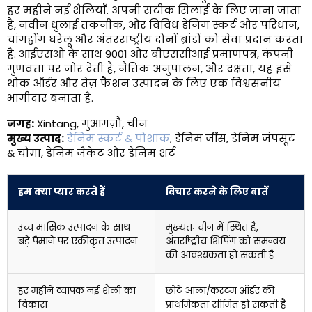
हर महीने नई शैलियाँ. अपनी सटीक सिलाई के लिए जाना जाता
है, नवीन धुलाई तकनीक, और विविध डेनिम स्कर्ट और परिधान,
चांगहोंग घरेलू और अंतरराष्ट्रीय दोनों ब्रांडों को सेवा प्रदान करता
है. आईएसओ के साथ 9001 और बीएससीआई प्रमाणपत्र, कंपनी
गुणवत्ता पर जोर देती है, नैतिक अनुपालन, और दक्षता, यह इसे
थोक ऑर्डर और तेज़ फैशन उत्पादन के लिए एक विश्वसनीय
भागीदार बनाता है.
जगह:
Xintang, गुआंगज़ौ, चीन
मुख्य उत्पाद:
डेनिम स्कर्ट & पोशाक
, डेनिम जींस, डेनिम जंपसूट
& चौग़ा, डेनिम जैकेट और डेनिम शर्ट
हम क्या प्यार करते हैं
विचार करने के लिए बातें
उच्च मासिक उत्पादन के साथ
मुख्यतः चीन में स्थित है,
बड़े पैमाने पर एकीकृत उत्पादन
अंतर्राष्ट्रीय शिपिंग को समन्वय
की आवश्यकता हो सकती है
हर महीने व्यापक नई शैली का
छोटे आला/कस्टम ऑर्डर की
विकास
प्राथमिकता सीमित हो सकती है