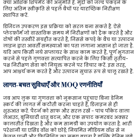
क्या आंशिक शिपमेंट की अनुमति है. मुद्दों को जल्द पकड़ने के
लिए अंतिम स्वीकृति से पहले बैचों पर यादृच्छिक निरीक्षण
स्थापित करें.
डिजिटल उपकरण इस प्रक्रिया को सरल बना सकते हैं. ऐसे
प्लेटफ़ॉर्म जो वास्तविक समय में निरीक्षणों को ट्रैक करते हैं और
दोषों की तस्वीरें संग्रहीत करते हैं, जिससे कपड़े के बैच या उत्पादन
लाइन द्वारा आवर्ती समस्याओं का पता लगाना आसान हो जाता है.
यदि आप किसी नये सप्लायर के साथ काम करते हैं, पूर्ण भुगतान
करने से पहले गुणवत्ता सत्यापित करने के लिए किसी तृतीय-
पक्ष निरीक्षण सेवा को नियुक्त करने पर विचार करें. इस तरह,
आप आश्चर्य कम करते हैं और उत्पादन सुचारू रूप से चालू रखते हैं.
लागत-बचत सुविधाएँ और MOQ रणनीतियाँ
जब आप लुक या गुणवत्ता को नुकसान पहुंचाए बिना डेनिम
स्कर्ट की लागत में कटौती करना चाहते हैं, डिज़ाइन से ही
शुरुआत करें. पैटर्न को साफ और सरल रखें - पांच पॉकेट वाला
लेआउट, बुनियादी धातु बटन, और एक सपाट कमरबंद अक्सर
कालातीत दिखता है और कम सामग्री का उपयोग करता है. भारी
परेशानी या एसिड वॉश को छोड़ें; नियमित मीडियम वॉश से न
केवल पानी और फिनिशिंग का समय बचता है बल्कि डेनिम लंबे