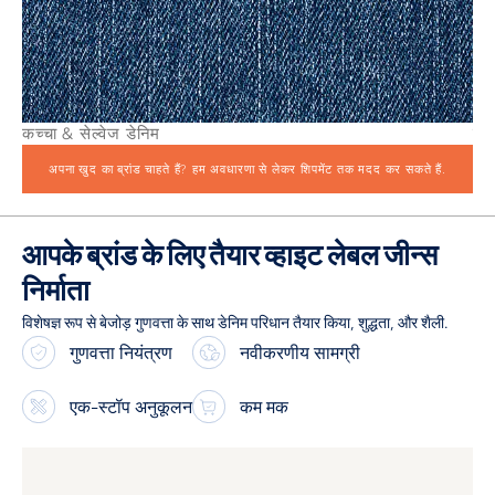
कच्चा & सेल्वेज डेनिम
डेन
अपना खुद का ब्रांड चाहते हैं? हम अवधारणा से लेकर शिपमेंट तक मदद कर सकते हैं.
आपके ब्रांड के लिए तैयार व्हाइट लेबल जीन्स
निर्माता
विशेषज्ञ रूप से बेजोड़ गुणवत्ता के साथ डेनिम परिधान तैयार किया, शुद्धता, और शैली.
गुणवत्ता नियंत्रण
नवीकरणीय सामग्री
एक-स्टॉप अनुकूलन
कम मक