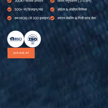
300K+ मासिक उत्पादन
त्वरित नमूनाकरण (3-5 दिन)
500+ नए डिज़ाइन/माह
ओईएम & ओडीएम विशेषज्ञ
कम MOQ (से 300 इकाइयां)
कस्टम लेबलिंग & निजी ब्रांड सेवा
हमसे संपर्क करें