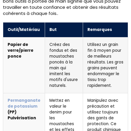
bons outils à portée de main signifie que vous pouvez
travailler en toute confiance et obtenir des résultats
cohérents à chaque fois..
Outil/Matériau
But
Remarques
Papier de
Créez des
Utilisez un grain
verre/pierre
fondus et des
fin à moyen pour
ponce
moustaches
de meilleurs
poncés à la
résultats. Les gros
main qui
grains peuvent
imitent les
endommager le
motifs d'usure
tissu trop
naturels.
rapidement.
Permanganate
Mettez en
Manipulez avec
de potassium
valeur le
précaution et
(PP)
denim pour
utilisez toujours
Pulvérisation
les
des gants de
moustaches
protection. Ce
et les effets
produit chimique