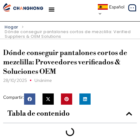
Español
ESTUDIOS DE CASO
SOBRE NOSOTROS
Hogar
>
Dónde conseguir pantalones cortos de mezclilla:
Verified
Suppliers & OEM Solutions
Dónde conseguir pantalones cortos de
mezclilla: Proveedores verificados &
Soluciones OEM
28/10/2025
Unánime
Compartir:
Tabla de contenido