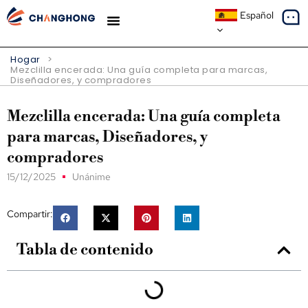
Español
ESTUDIOS DE CASO
SOBRE NOSOTROS
Hogar
>
Mezclilla encerada: Una guía completa para marcas,
Diseñadores, y compradores
Mezclilla encerada: Una guía completa
para marcas, Diseñadores, y
compradores
15/12/2025
Unánime
Compartir:
Tabla de contenido