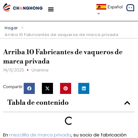
Español
ESTUDIOS DE CASO
SOBRE NOSOTROS
Hogar
>
Arriba 10 Fabricantes de vaqueros de marca privada
Arriba 10 Fabricantes de vaqueros de
marca privada
14/11/2025
Unánime
Compartir:
Tabla de contenido
En
mezclilla de marca privada
, su socio de fabricación