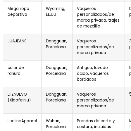
Mega ropa
Wyoming,
Vaqueros
deportiva
EE.UU
personalizados/de
marca privada, trajes
de mezclilla
JUAJEANS
Dongguan,
Vaqueros
Porcelana
personalizados/de
marca privada
color de
Dongguan,
Antiguo, lavado
ranura
Porcelana
ácido, vaqueros
bordados
DiZNUEVO
Dongguan,
Vaqueros
(Xiaofeiniu)
Porcelana
personalizados/de
marca privada
LeelineApparel
Wuhan,
Prendas de corte y
Porcelana
costura, incluidas
f