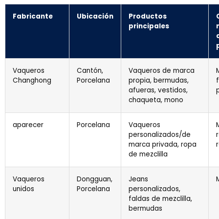
Fabricante
Ubicación
Productos
principales
Vaqueros
Cantón,
Vaqueros de marca
Changhong
Porcelana
propia, bermudas,
f
afueras, vestidos,
chaqueta, mono
aparecer
Porcelana
Vaqueros
personalizados/de
marca privada, ropa
de mezclilla
Vaqueros
Dongguan,
Jeans
unidos
Porcelana
personalizados,
faldas de mezclilla,
bermudas