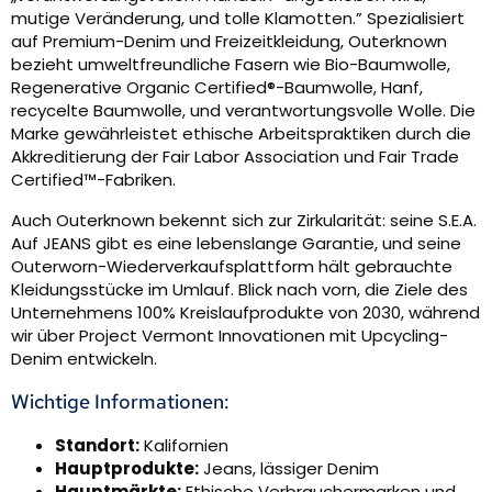
mutige Veränderung, und tolle Klamotten.” Spezialisiert
auf Premium-Denim und Freizeitkleidung, Outerknown
bezieht umweltfreundliche Fasern wie Bio-Baumwolle,
Regenerative Organic Certified®-Baumwolle, Hanf,
recycelte Baumwolle, und verantwortungsvolle Wolle. Die
Marke gewährleistet ethische Arbeitspraktiken durch die
Akkreditierung der Fair Labor Association und Fair Trade
Certified™-Fabriken.
Auch Outerknown bekennt sich zur Zirkularität: seine S.E.A.
Auf JEANS gibt es eine lebenslange Garantie, und seine
Outerworn-Wiederverkaufsplattform hält gebrauchte
Kleidungsstücke im Umlauf. Blick nach vorn, die Ziele des
Unternehmens 100% Kreislaufprodukte von 2030, während
wir über Project Vermont Innovationen mit Upcycling-
Denim entwickeln.
Wichtige Informationen:
Standort:
Kalifornien
Hauptprodukte:
Jeans, lässiger Denim
Hauptmärkte:
Ethische Verbrauchermarken und