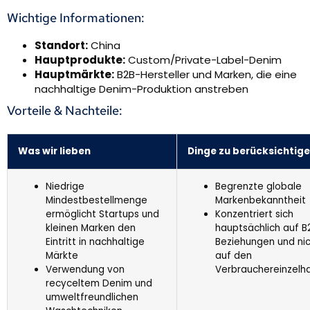
Wichtige Informationen:
Standort:
China
Hauptprodukte:
Custom/Private-Label-Denim
Hauptmärkte:
B2B-Hersteller und Marken, die eine
nachhaltige Denim-Produktion anstreben
Vorteile & Nachteile:
Was wir lieben
Dinge zu berücksichtig
Niedrige
Begrenzte globale
Mindestbestellmenge
Markenbekanntheit
ermöglicht Startups und
Konzentriert sich
kleinen Marken den
hauptsächlich auf B
Eintritt in nachhaltige
Beziehungen und ni
Märkte
auf den
Verwendung von
Verbrauchereinzelh
recyceltem Denim und
umweltfreundlichen