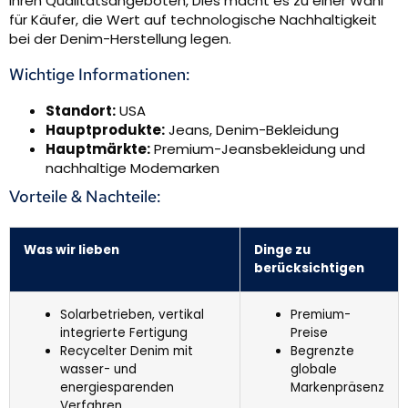
ihren Qualitätsangeboten, Dies macht es zu einer Wahl
für Käufer, die Wert auf technologische Nachhaltigkeit
bei der Denim-Herstellung legen.
Wichtige Informationen:
Standort:
USA
Hauptprodukte:
Jeans, Denim-Bekleidung
Hauptmärkte:
Premium-Jeansbekleidung und
nachhaltige Modemarken
Vorteile & Nachteile:
Was wir lieben
Dinge zu
berücksichtigen
Solarbetrieben, vertikal
Premium-
integrierte Fertigung
Preise
Recycelter Denim mit
Begrenzte
wasser- und
globale
energiesparenden
Markenpräsenz
Verfahren