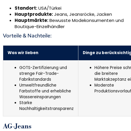
Standort:
USA/Türkei
Hauptprodukte:
Jeans, Jeansröcke, Jacken
Hauptmärkte:
Bewusste Modekonsumenten und
Boutique-Einzelhändler
Vorteile & Nachteile:
Was wir lieben
Dinge zu berücksichti
GOTS-Zertifizierung und
Höhere Preise sch
strenge Fair-Trade-
die breitere
Fabrikstandards
Marktakzeptanz e
Umweltfreundliche
Moderate
Farbstoffe und erhebliche
Produktionsvorlau
Wassereinsparungen
Starke
Nachhaltigkeitstransparenz
AG-Jeans