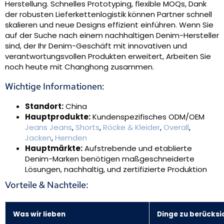
Herstellung. Schnelles Prototyping, flexible MOQs, Dank
der robusten Lieferkettenlogistik können Partner schnell
skalieren und neue Designs effizient einführen. Wenn Sie
auf der Suche nach einem nachhaltigen Denim-Hersteller
sind, der Ihr Denim-Geschäft mit innovativen und
verantwortungsvollen Produkten erweitert, Arbeiten Sie
noch heute mit Changhong zusammen.
Wichtige Informationen:
Standort:
China
Hauptprodukte:
Kundenspezifisches ODM/OEM
Jeans Jeans
,
Shorts
,
Röcke & Kleider
,
Overall
,
Jacken
,
Hemden
Hauptmärkte:
Aufstrebende und etablierte
Denim-Marken benötigen maßgeschneiderte
Lösungen, nachhaltig, und zertifizierte Produktion
Vorteile & Nachteile:
Was wir lieben
Dinge zu berücksi