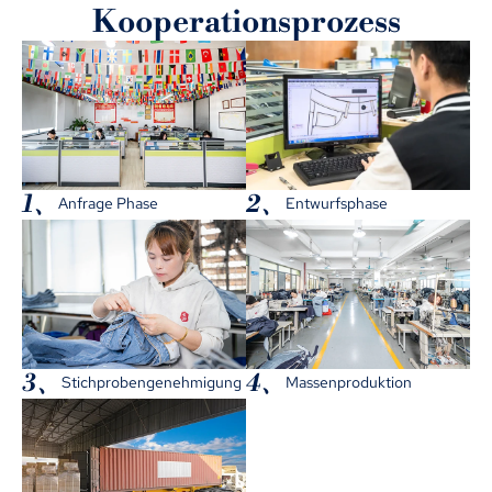
Kooperationsprozess
1、
2、
Anfrage Phase
Entwurfsphase
3、
4、
Stichprobengenehmigung
Massenproduktion