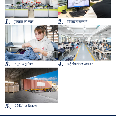
1、
2、
पूछताछ का स्तर
डिजाइन चरण में
3、
4、
नमूना अनुमोदन
बड़े पैमाने पर उत्पादन
5、
पैकेजिंग & वितरण