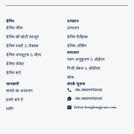
डेनिम
उत्पादन
डेनिम जींस
उत्पादन
डेनिम की छोटी पतलून
डेनिम फैब्रिक
डेनिम स्कर्ट & पोशाक
डेनिम-वॉशिंग
समाधान
डेनिम जंपसूट्स & चौग़ा
गहन अनुकूलन & ओईएम
डेनिम जैकेट
निजी लेबल & ओडीएम
डेनिम शर्ट
थोक
जानकारी
संपर्क सूचना
+86-18819178348
मामले का अध्ययन
+86-18819178348
हमारे बारे में
Info@changhongjeans.com
ब्लॉग