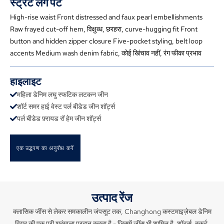
स्ट्रेट लेग पैंट
High-rise waist Front distressed and faux pearl embellishments
Raw frayed cut-off hem
, विक्षुब्ध, छरहरा,
curve-hugging fit Front
button and hidden zipper closure Five-pocket styling
,
belt loop
accents Medium wash denim fabric
, कोई खिंचाव नहीं, रंग फीका प्रभाव
हाइलाइट
महिला डेनिम लघु स्फटिक लटकन जीन
शॉर्ट समर हाई वेस्ट पर्ल बीडेड जीन शॉर्ट्स
पर्ल बीडेड फ़्रायड रॉ हेम जीन शॉर्ट्स
एक उद्धरण का अनुरोध करें
उत्पाद रेंज
क्लासिक जींस से लेकर समकालीन जंपसूट तक, Changhong कस्टमाइज़ेबल डेनिम
वियर की एक पूरी श्रृंखला प्रदान करता है - जिसमें जींस भी शामिल है, शॉर्ट्स, स्कर्ट,