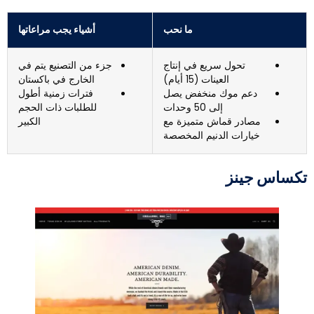
ما نحب
أشياء يجب مراعاتها
تحول سريع في إنتاج
جزء من التصنيع يتم في
العينات (15 أيام)
الخارج في باكستان
دعم موك منخفض يصل
فترات زمنية أطول
إلى 50 وحدات
للطلبات ذات الحجم
مصادر قماش متميزة مع
الكبير
خيارات الدنيم المخصصة
كساس جينز