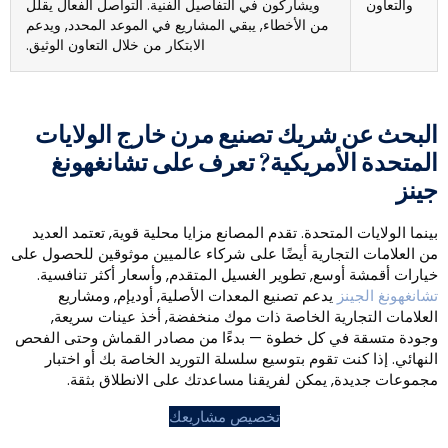
والتعاون
ويشاركون في التفاصيل الفنية. التواصل الفعال يقلل
من الأخطاء, يبقي المشاريع في الموعد المحدد, ويدعم
الابتكار من خلال التعاون الوثيق.
لبحث عن شريك تصنيع مرن خارج الولايات
لمتحدة الأمريكية? تعرف على تشانغهونغ
ينز
ينما الولايات المتحدة. تقدم المصانع مزايا محلية قوية, تعتمد العديد
ن العلامات التجارية أيضًا على شركاء عالميين موثوقين للحصول على
يارات أقمشة أوسع, تطوير الغسيل المتقدم, وأسعار أكثر تنافسية.
شانغهونغ الجينز
يدعم تصنيع المعدات الأصلية, أوديإم, ومشاريع
لعلامات التجارية الخاصة ذات موك منخفضة, أخذ عينات سريعة,
جودة متسقة في كل خطوة — بدءًا من مصادر القماش وحتى الفحص
لنهائي. إذا كنت تقوم بتوسيع سلسلة التوريد الخاصة بك أو اختبار
جموعات جديدة, يمكن لفريقنا مساعدتك على الانطلاق بثقة.
تخصيص مشاريعك