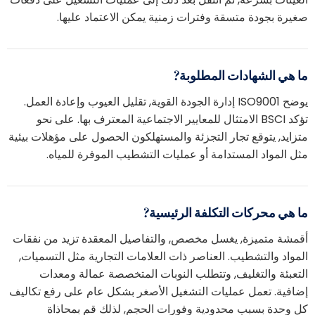
غيرة بجودة متسقة وفترات زمنية يمكن الاعتماد عليها.
ا هي الشهادات المطلوبة?
يوضح ISO9001 إدارة الجودة القوية, تقليل العيوب وإعادة العمل.
تؤكد BSCI الامتثال للمعايير الاجتماعية المعترف بها. على نحو
تزايد, يتوقع تجار التجزئة والمستهلكون الحصول على مؤهلات بيئية
ثل المواد المستدامة أو عمليات التشطيب الموفرة للمياه.
ا هي محركات التكلفة الرئيسية?
قمشة متميزة, يغسل مخصص, والتفاصيل المعقدة تزيد من نفقات
لمواد والتشطيب. العناصر ذات العلامات التجارية مثل التسميات,
لتعبئة والتغليف, وتتطلب النوبات المتخصصة عمالة ومعدات
ضافية. تعمل عمليات التشغيل الأصغر بشكل عام على رفع تكاليف
ل وحدة بسبب محدودية وفورات الحجم, لذلك قم بمحاذاة