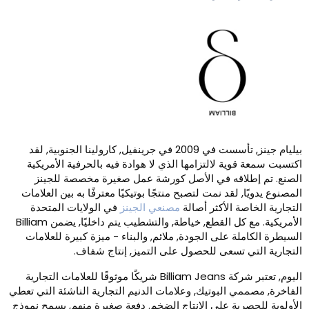
بيليام جينز, تأسست في 2009 في جرينفيل, كارولينا الجنوبية, لقد
كتسبت سمعة قوية لالتزامها الذي لا هوادة فيه بالحرفية الأمريكية
لصنع. تم إطلاقه في الأصل كورشة عمل صغيرة مخصصة للجينز
لمصنوع يدويًا, لقد نمت لتصبح منتجًا بوتيكيًا معترفًا به بين العلامات
لتجارية الخاصة الأكثر أصالة
مصنعي الجينز
في الولايات المتحدة
الأمريكية. مع كل القطع, خياطة, والتشطيب يتم داخليًا, يضمن Billiam
لسيطرة الكاملة على الجودة, ملائم, والبناء - ميزة كبيرة للعلامات
لتجارية التي تسعى للحصول على التميز, إنتاج شفاف.
اليوم, تعتبر شركة Billiam Jeans شريكًا موثوقًا للعلامات التجارية
لفاخرة, مصممي البوتيك, وعلامات الدنيم التجارية الناشئة التي تعطي
لأولوية للحصرية على الإنتاج الضخم. دفعة صغيرة منهم, يسمح نموذج