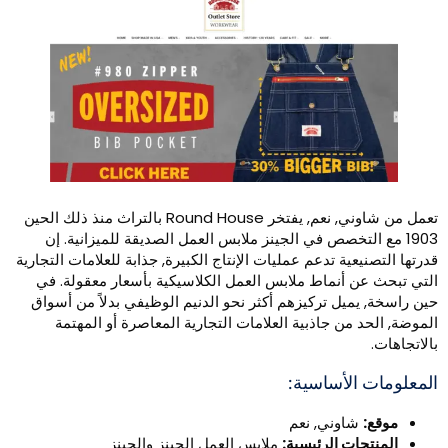
تعمل من شاوني, نعم, يفتخر Round House بالتراث منذ ذلك الحين
1903 مع التخصص في الجينز ملابس العمل الصديقة للميزانية. إن
درتها التصنيعية تدعم عمليات الإنتاج الكبيرة, جذابة للعلامات التجارية
لتي تبحث عن أنماط ملابس العمل الكلاسيكية بأسعار معقولة. في
ين راسخة, يميل تركيزهم أكثر نحو الدنيم الوظيفي بدلاً من أسواق
لموضة, الحد من جاذبية العلامات التجارية المعاصرة أو المهتمة
الاتجاهات.
لمعلومات الأساسية:
موقع:
شاوني, نعم
المنتجات الرئيسية:
ملابس العمل الجينز والجينز