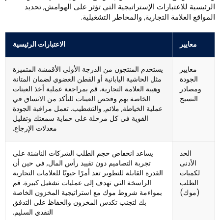
لرئيسية للاعتبارات الإستراتيجية التي تؤثر على الهوامش, تحديد
لمواقع العلامة التجارية, والمخاطر التشغيلية.
معايير
الاعتبارات الرئيسية
معايير
يستخدم المنتجون من الدرجة الأولى الأقمشة المتميزة
الجودة
مثل الحاشية اليابانية أو القطن العضوي لضمان المتانة
ومصادر
وهيبة العلامة التجارية. قم بمراجعة عملية أخذ العينات
النسيج
الخاصة بهم وفحص العينات للتأكد من الاتساق في
عملية الخياطة, ملائم, والتشطيب. تعمل مراقبة الجودة
القوية في كل مرحلة على حماية سمعتك وتقليل
معدلات الإرجاع.
الحد
يساعد انخفاض حجم الطلب الشركات الناشئة على
الأدنى
تجربة التصاميم دون تقييد رأس المال, في حين أن
لكميات
القدرة القابلة للتطوير تعد أمرًا حيويًا للعلامات التجارية
الطلب
الراسخة التي تهدف إلى عمليات تشغيل كبيرة. قم
(موك)
بمواءمة شروط موك مع استراتيجية المخزون الخاصة
بك لتجنب تكدس المخزون والحفاظ على التدفق
النقدي السليم.