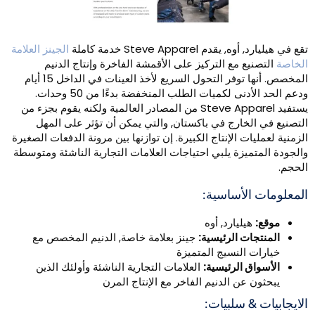
ع في هيليارد, أوه, يقدم Steve Apparel خدمة كاملة
الجينز العلامة
لخاصة
التصنيع مع التركيز على الأقمشة الفاخرة وإنتاج الدنيم
المخصص. أنها توفر التحول السريع لأخذ العينات في الداخل 15 أيام
ودعم الحد الأدنى لكميات الطلب المنخفضة بدءًا من 50 وحدات.
يستفيد Steve Apparel من المصادر العالمية ولكنه يقوم بجزء من
لتصنيع في الخارج في باكستان, والتي يمكن أن تؤثر على المهل
لزمنية لعمليات الإنتاج الكبيرة. إن توازنها بين مرونة الدفعات الصغيرة
الجودة المتميزة يلبي احتياجات العلامات التجارية الناشئة ومتوسطة
لحجم.
لمعلومات الأساسية:
موقع:
هيليارد, أوه
المنتجات الرئيسية:
جينز بعلامة خاصة, الدنيم المخصص مع
خيارات النسيج المتميزة
الأسواق الرئيسية:
العلامات التجارية الناشئة وأولئك الذين
يبحثون عن الدنيم الفاخر مع الإنتاج المرن
لايجابيات & سلبيات: