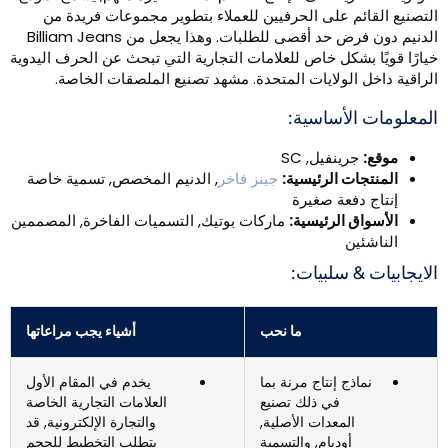
لتصنيع القائم على الحرفيين للعملاء بتطوير مجموعات فريدة من
الدنيم دون فرض حد أقصى للطلبات. وهذا يجعل من Billiam Jeans
يارًا قويًا بشكل خاص للعلامات التجارية التي تبحث عن الحرف اليدوية
لراقية داخل الولايات المتحدة. مشهد تصنيع الملصقات الخاصة.
لمعلومات الأساسية:
موقع:
جرينفيل, SC
المنتجات الرئيسية:
جينز فاخر
, الدنيم المخصص, تسمية خاصة
إنتاج دفعة صغيرة
الأسواق الرئيسية:
ماركات بوتيك, التسميات الفاخرة, المصممين
الناشئين
لايجابيات & سلبيات:
ما نحب
أشياء يجب مراعاتها
نماذج إنتاج مرنة بما
يخدم في المقام الأول
في ذلك تصنيع
العلامات التجارية الخاصة
المعدات الأصلية,
والتجارة الإلكترونية, قد
أوديإم, والتسمية
يتطلب التخطيط للحجم