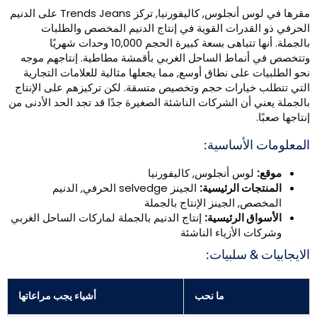
مقرها في لوس أنجلوس, كاليفورنيا, تركز Trends Jeans على الدنيم
لحرفي ذو القدرات القوية في إنتاج الدنيم المخصص والطلبات
بالجملة. أنها تتباهى بسعة كبيرة الحجم 10,000 وحدات شهريًا
تتخصص في أنماط الساحل الغربي بأقمشة مطاطية. إنتاجهم موجه
حو الطلبيات على نطاق أوسع, مما يجعلها مثالية للعلامات التجارية
لتي تتطلب خيارات حجم وتخصيص متسقة. لكن تركيزهم على الإنتاج
الجملة يعني أن الشركات الناشئة الصغيرة جدًا قد تجد الحد الأدنى من
نتاجها صعبًا.
لمعلومات الأساسية:
موقع:
لوس أنجلوس, كاليفورنيا
المنتجات الرئيسية:
الجينز selvedge الحرفي, الدنيم
المخصص, الجينز الإنتاج بالجملة
الأسواق الرئيسية:
إنتاج الدنيم بالجملة لماركات الساحل الغربي
وشركات الأزياء الناشئة
لايجابيات & سلبيات:
ما نحب
أشياء يجب مراعاتها