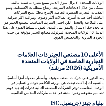
لولايات المتحدة. لا يزال سوق الدنيم يتمتع بقدرة تنافسية عالية,
تشكل من خلال الاتجاهات السريعة, ارتفاع متطلبات الاستدامة, ونمو
لعلامات التجارية الصغيرة الخاصة. الإنتاج محليًا يمنح الشركات
لناشئة أخذ عينات أسرع, اتصالات أكثر وضوحا, ومراقبة أكثر صرامة
لى الملاءمة والغسل. لكن اختيار الشريك المناسب لتصنيع الجينز هو
ا يحدد حقًا الاتساق والنمو على المدى الطويل. يسلط الضوء على هذا
الدليل 10 الولايات المتحدة الموثوقة. مصانع الجينز موثوقة من حيث
لجودة, المرونة, والتخصيص القوي.
الأعلى 10 مصنعي الجينز ذات العلامات
لتجارية الخاصة في الولايات المتحدة
أمريكية (2026 مرشد)
عد العثور على شركات مصنعة موثوقة وبأسعار معقولة أمرًا أساسيًا
النسبة لك إذا كنت تبحث عن موازنة التكلفة, جودة, والتسليم في
لوقت المناسب. توفر الشركات المصنعة التالية قدرات إنتاجية قوية,
صاميم متنوعة, وخبرة مثبتة في خدمة ماركات الملابس العالمية.
يليام جينز (جرينفيل, SC)