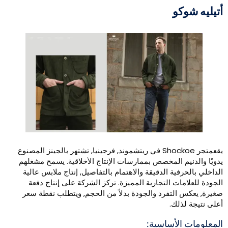
تيليه شوكو
يقعمتجر Shockoe في ريتشموند, فرجينيا, تشتهر بالجينز المصنوع
دويًا والدنيم المخصص بممارسات الإنتاج الأخلاقية. يسمح مشغلهم
لداخلي بالحرفية الدقيقة والاهتمام بالتفاصيل, إنتاج ملابس عالية
لجودة للعلامات التجارية المميزة. تركز الشركة على إنتاج دفعة
غيرة, يعكس التفرد والجودة بدلاً من الحجم, ويتطلب نقطة سعر
على نتيجة لذلك.
لمعلومات الأساسية: