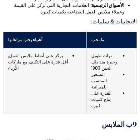
الأسواق الرئيسية:
العلامات التجارية التي تركز على القيمة
وعملاء ملابس العمل الصناعية بكميات كبيرة
لايجابيات & سلبيات:
ما نحب
أشياء يجب مراعاتها
تراث طويل
يركز على أنماط ملابس العمل,
وخبرة منذ ذلك
أقل قدرة على التكيف مع ماركات
الحين 1903
الأزياء
التسعير
المناسب
للميزانية
القدرة على
إنتاج كميات
كبيرة
لملابس