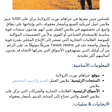
تكساس جينز, مقرها في جراهام, نورث كارولاينا, يركز على 100% جينز
لابس عمل أمريكية الصنع وبأسعار معقولة, دائم, وإنتاجها على نطاق
اسع. إن تخصصهم في ملابس العمل يعني أنهم يقدمون منتجات قوية
ناسبة للاستخدام الصناعي أو القوي بدلاً من التصميمات المواكبة
لموضة. العلامات التجارية التي تسعى إلى الإنتاج المحلي بقدرة قوية
وأسعار واضحة تجد في Texas Jeans شريكًا موثوقًا به, على الرغم
ن أن أولئك الذين يستهدفون الأسواق التي يحركها الاتجاه قد يجدون
ساليبهم أكثر تقليدية.
لمعلومات الأساسية:
موقع:
جراهام, نورث كارولاينا
المنتجات الرئيسية:
ملابس العمل
الجينز والدنيم المخصص
ملابس
الأسواق الرئيسية:
العلامات التجارية والشركات التي تركز على
ملابس العمل والتي تحتاج إلى المتانة, الدنيم بأسعار معقولة
لايجابيات & سلبيات: