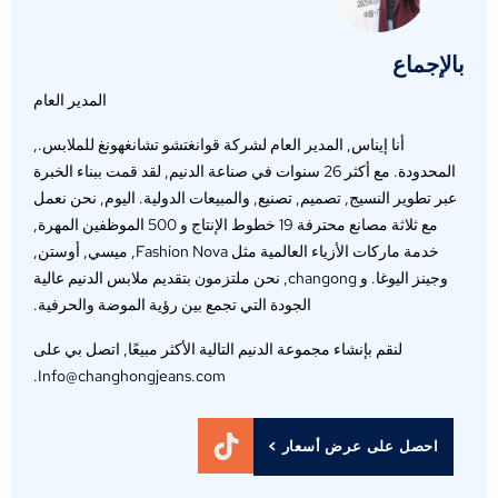
بالإجماع
المدير العام
أنا إيناس, المدير العام لشركة قوانغتشو تشانغهونغ للملابس.,
المحدودة. مع أكثر 26 سنوات في صناعة الدنيم, لقد قمت ببناء الخبرة
عبر تطوير النسيج, تصميم, تصنيع, والمبيعات الدولية. اليوم, نحن نعمل
مع ثلاثة مصانع محترفة 19 خطوط الإنتاج و 500 الموظفين المهرة,
خدمة ماركات الأزياء العالمية مثل Fashion Nova, ميسي, أوستن,
وجينز اليوغا. و changong, نحن ملتزمون بتقديم ملابس الدنيم عالية
الجودة التي تجمع بين رؤية الموضة والحرفية.
لنقم بإنشاء مجموعة الدنيم التالية الأكثر مبيعًا, اتصل بي على
Info@changhongjeans.com.
احصل على عرض أسعار >