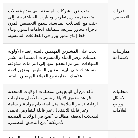
قدرات
ابحث عن الشركات المصنعة التي تقدم غسالات
التخصيص
متقدمة, محزن, تطريز, وخيارات الطباعة, جنبا إلى
جنب مع التعديلات المناسبة. يسمح التخصيص المرن
بإجراء محاور سريعة لمطابقة اتجاهات السوق وبناء
خط إنتاج مميز يبرز في القطاعات التنافسية.
ممارسات
يجب على المشترين المهتمين بالبيئة إعطاء الأولوية
الاستدامة
لعمليات توفير المياه والمنسوجات المستدامة. تشير
الشهادات التي تم التحقق منها إلى التزامات موثوقة,
مساعدتك على تلبية المعايير التنظيمية وتعزيز قصة
علامتك التجارية مع العملاء المهتمين بالبيئة.
متطلبات
تأكد من أن البائع يفي بمتطلبات الولايات المتحدة.
الامتثال
قواعد محتوى الألياف, تسميات الأصل, وتعليمات
ووضع
الرعاية. تدابير السلامة, مثل استخدام مواد غير سامة
العلامات
وغير قابلة للاشتعال, غير قابلة للتفاوض. تحمي
السجلات الدقيقة مطالبات "صنع في الولايات المتحدة
الأمريكية" من التدقيق التنظيمي.