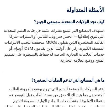
لأسئلة المتداولة
يف تجد الولايات المتحدة. مصنعي الجينز?
ستهدف المصانع التي تتمتع بقدرات مثبتة في فئات الدنيم المحددة
لتي تنوي إطلاقها — الجينز, سراويل, التنانير, أو السترات. شركاء
القائمة المختصرة الذين يقبلون MOQs منخفضة لتجنب الالتزامات
المسبقة الكبيرة. ركز على أولئك الذين يقدمون OEM, أوديإم, أو
دمات العلامات التجارية الخاصة للاحتفاظ بالسيطرة على تصميم
لمنتج ووضع العلامة التجارية.
ا هي المصانع التي تدعم الطلبات الصغيرة?
ختر الشركات المصنعة للدنيم التي تروج بوضوح لمرونة الطلب
لمنخفض, مما يتيح لك التحقق من صحة الطلب قبل التوسع. قم
إعطاء الأولوية للمنشآت ذات النماذج الأولية السريعة لتقديم
لعينات بسرعة, ثم انتقل بعد ذلك إلى عمليات التشغيل على دفعات