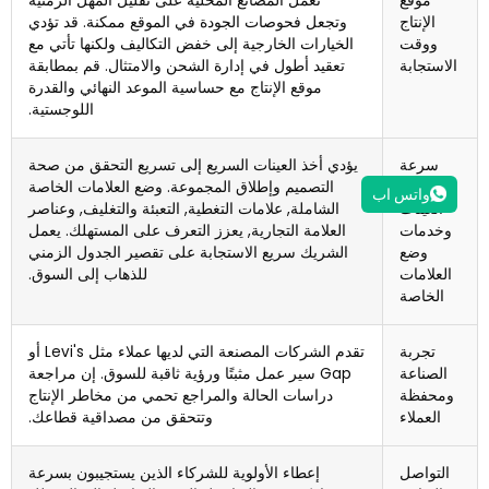
موقع
تعمل المصانع المحلية على تقليل المهل الزمنية
الإنتاج
وتجعل فحوصات الجودة في الموقع ممكنة. قد تؤدي
ووقت
الخيارات الخارجية إلى خفض التكاليف ولكنها تأتي مع
الاستجابة
تعقيد أطول في إدارة الشحن والامتثال. قم بمطابقة
موقع الإنتاج مع حساسية الموعد النهائي والقدرة
اللوجستية.
سرعة
يؤدي أخذ العينات السريع إلى تسريع التحقق من صحة
أخذ
التصميم وإطلاق المجموعة. وضع العلامات الخاصة
واتس اب
العينات
الشاملة, علامات التغطية, التعبئة والتغليف, وعناصر
وخدمات
العلامة التجارية, يعزز التعرف على المستهلك. يعمل
وضع
الشريك سريع الاستجابة على تقصير الجدول الزمني
العلامات
للذهاب إلى السوق.
الخاصة
تجربة
تقدم الشركات المصنعة التي لديها عملاء مثل Levi's أو
الصناعة
Gap سير عمل مثبتًا ورؤية ثاقبة للسوق. إن مراجعة
ومحفظة
دراسات الحالة والمراجع تحمي من مخاطر الإنتاج
العملاء
وتتحقق من مصداقية قطاعك.
التواصل
إعطاء الأولوية للشركاء الذين يستجيبون بسرعة