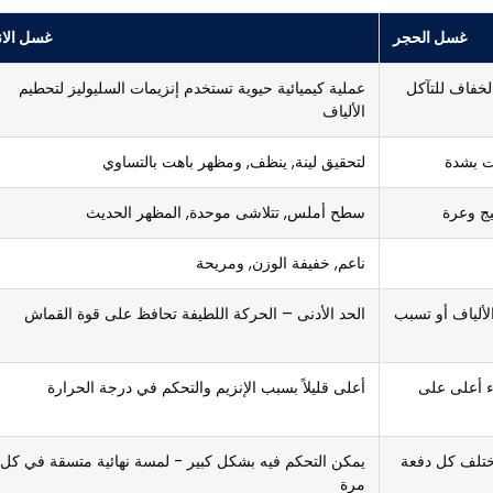
غسل الحجر
غسل الان
لخفاف للتآكل
عملية كيميائية حيوية تستخدم إنزيمات السليوليز لتحطيم
الألياف
ت بشدة
لتحقيق لينة, ينظف, ومظهر باهت بالتساوي
يج وعرة
سطح أملس, تتلاشى موحدة, المظهر الحديث
ناعم, خفيفة الوزن, ومريحة
ألياف أو تسبب
الحد الأدنى – الحركة اللطيفة تحافظ على قوة القماش
اء أعلى على
أعلى قليلاً بسبب الإنزيم والتحكم في درجة الحرارة
ختلف كل دفعة
يمكن التحكم فيه بشكل كبير - لمسة نهائية متسقة في كل
مرة