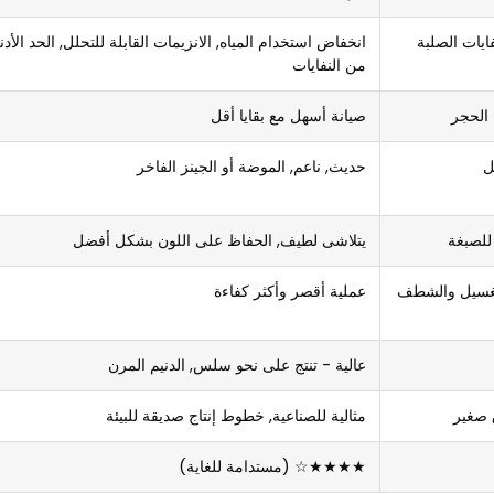
فايات الصلبة
انخفاض استخدام المياه, الانزيمات القابلة للتحلل, الحد الأد
من النفايات
 الحجر
صيانة أسهل مع بقايا أقل
ل
حديث, ناعم, الموضة أو الجينز الفاخر
للصبغة
يتلاشى لطيف, الحفاظ على اللون بشكل أفضل
لغسيل والشطف
عملية أقصر وأكثر كفاءة
عالية - تنتج على نحو سلس, الدنيم المرن
ق صغير
مثالية للصناعية, خطوط إنتاج صديقة للبيئة
★★★★☆ (مستدامة للغاية)