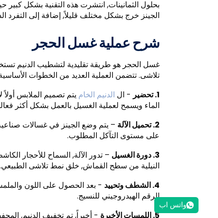
بحلول الثمانينات, انتشرت هذه التقنية بشكل كبير ح
الجينز خرج بشكل مختلف قليلاً, إضافة إلى التفرد ال
شرح عملية غسل الحجر
غسل الحجر هو طريقة تقليدية لتشطيب الدنيم تستخد
تلاشى. تتضمن العملية العديد من الخطوات الأساسية 
1. تحضير
- ال
الدنيم الخام
يتم تصميم الملابس أولاً 
الماء ويسمح لعملية الغسيل بالعمل بشكل أكثر فعالي
2. تحميل الآلة
– يتم وضع الجينز في غسالات صناعية كب
على مستوى التآكل المطلوب.
3. دورة الغسيل
– تدور الآلة, السماح للأحجار الكاش
النيلية من سطح القماش, خلق نمط تلاشى الطبيعي. كل
4. الشطف وتحييد
- بعد الحصول على اللون والملمس
الرقم الهيدروجيني للنسيج.
واتس اب
5. اللمسات الأخيرة
- أخيراً, تم تخفيف الدنيم, المج