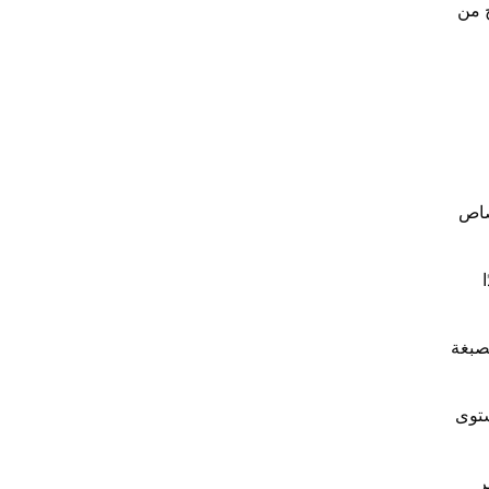
ج من
تصاص
لصبغة
ستوى
ر