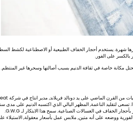
ها شهرة. يستخدم أحجار الخفاف الطبيعية أو الاصطناعية لكشط السط
بالكسر على الفور.
تحتل مكانة خاصة في ثقافة الدنيم بسبب أصالتها وسحرها غير المنتظم.
تم تطوير التقنية الرائدة لغسل الحجارة في الخمسينيات من القرن الماضي
و جي.) في كندا. تسعى لتقليد الناعمة, المظهر البالي الذي اكتسبه الدنيم على مدى س
من العمل الشاق, قامت فريلاند بتجربة تدحرج الجينز بأحجار الخفاف في الغسالات الصناعية. سمح هذا الابتكار لـ G.W.G.
 الفورية ووضعه على أنه متين, ملابس عمل بأسعار معقولة, الاستيلاء عل