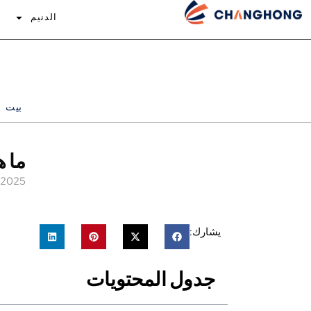
الدنيم
إ
بيت
ما ه
/2025
يشارك:
جدول المحتويات