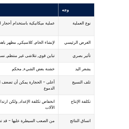
وجه
نوع العملية
عملية ميكانيكية باستخدام أحجار ا
الغرض الرئيسي
لإنشاء الخام, كلاسيكي, مظهر باه
تأثير بصري
تباين قوي, تتلاشى غير منتظم, نس
يشعر اليد
خشنة بعض الشيء, محكم
تلف النسيج
أعلى - الحجارة يمكن أن تضعف ال
الدموع
تكلفة الإنتاج
انخفاض تكلفة الإعداد, ولكن ارتد
الآلات
اتساق النتائج
من الصعب السيطرة عليها - قد ت