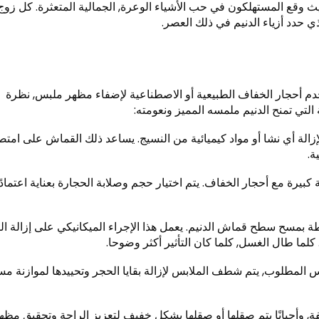
يث وقع المستهلكون في حب الأشياء الوعرة, الجمالية المتعثرة. كل زو
ذي حدد أزياء الدنيم في ذلك العصر.
م أحجار الخفاف الطبيعية أو الاصطناعية لإضفاء مظهر ملبس, نظرة
التي تمنح الدنيم ملمسه المميز ونعومته:
لإزالة أي نشا أو مواد كيميائية من النسيج. يساعد ذلك القماش على ام
ة.
يرة مع أحجار الخفاف. يتم اختيار حجم وصلابة الحجارة بعناية اعتمادًا
طة بمسح سطح قماش الدنيم. يعمل هذا الإجراء الميكانيكي على إزالة ا
ما طال الغسل, كلما كان التأثير أكثر وضوحا.
 المطلوب, يتم شطف الملابس لإزالة بقايا الحجر وتحييدها لموازنة م
ففة, وأحيانًا يتم صقلها أو صقلها بشكل خفيف لتعزيز الراحة وتحقيق مظه