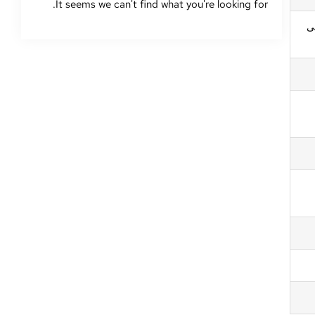
.
It seems we can't find what you're looking for
نى