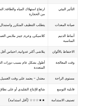
التأثير البيئي
ارتفاع استهلاك المياه والطاقة; الن
من الحجارة
صيانة المعدات
يتطلب التنظيف المتكرر واستبدال
أنماط الدنيم
كلاسيكي, وعرة, جينز ملابس العم
المناسبة
الاحتفاظ بالألوان
يتلاشى أكثر عدوانية, احتباس أقل 
وقت المعالجة
أطول بشكل عام بسبب دورات ا
المتعددة
مستوى الراحة
معتدل - يعتمد على وقت الغسيل
قابلية التوسع
شائع للإنتاج التقليدي أو على نطا
تصنيف الاستدامة
★★☆☆☆ (أقل استدامة)