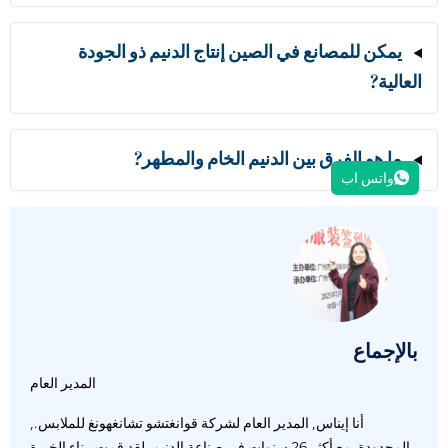
يمكن للمصانع في الصين إنتاج الدنيم ذو الجودة
العالية?
ما هو الفرق بين الدنيم الخام والمطهر?
واتس اب
بالإجماع
المدير العام
أنا إيناس, المدير العام لشركة قوانغتشو تشانغهونغ للملابس.,
المحدودة. مع أكثر 26 سنوات في صناعة الدنيم, لقد قمت ببناء الخبرة