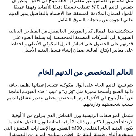
ثل انكماش القماش. غير معقم أو “حالة تلوح في الأفق” يمكن أن
يتقلص الدنيم إلى 10%, تتطلب تصنيفًا دقيقًا للأنماط وفهمًا عميقًا
لمواد لضمان الملاءمة المتسقة. هذا الاهتمام بالتفاصيل يميز الدنيم
الي الجودة عن منتجات السوق الشامل.
ستكشف هذا المقال كبار الموردين العالميين, من المطاحن اليابانية
لشهيرة إلى الشركات المصنعة المتخصصة. إنه يسلط الضوء على
درتهم على الحصول على قماش النول المكوكي الأصلي والحفاظ
لى معايير الإنتاج العالية, ضمان إنشاء قسط, الدنيم الأصيل.
لعالم المتخصص من الدنيم الخام
تم نسج الدنيم الخام على أنوال مكوكية عتيقة, إعطائها نظيفة, حافة
اتية الصنع وأنسجة مميزة مثل “قِرَان” و “نيب.” هذه العيوب, الناتجة
ن أبطأ, يلوح في الأفق التوتر المنخفض, يحظى بتقدير عشاق الدنيم
سبب شخصيتهم وتاريخهم.
تشمل المواصفات الرئيسية وزن القماش, الذي يتراوح من 11 أوقية
لارتداء أخف وزنا لأكثر من ذلك 21 أوقية لمتانة الوزن الثقيل. عادة ما
يكون الدنيم الخام التقليدي 100% القطن, مع الإصدارات المتميزة التي
ستخدم ألياف طويلة التيلة مثل قطن زيمبابوي لمزيد من النعومة. ال