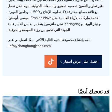
عبر تطوير النسيج, تصميم, تصنيع, والمبيعات الدولية. اليوم, نحن نعمل
مع ثلاثة مصانع محترفة 19 خطوط الإنتاج و 500 الموظفين المهرة,
خدمة ماركات الأزياء العالمية مثل Fashion Nova, ميسي, أوستن,
وجينز اليوغا. و changong, نحن ملتزمون بتقديم ملابس الدنيم عالية
الجودة التي تجمع بين رؤية الموضة والحرفية.
لنقم بإنشاء مجموعة الدنيم التالية الأكثر مبيعًا, اتصل بي على
Info@changhongjeans.com.
احصل على عرض أسعار >
د تعجبك أيضًا