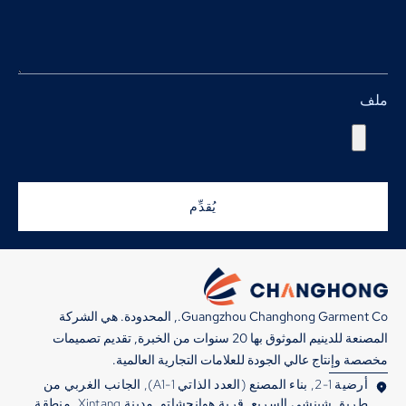
ملف
يُقدِّم
Guangzhou Changhong Garment Co., المحدودة. هي الشركة
المصنعة للدينيم الموثوق بها 20 سنوات من الخبرة, تقديم تصميمات
مخصصة وإنتاج عالي الجودة للعلامات التجارية العالمية.
أرضية 1-2, بناء المصنع (العدد الذاتي A1-1), الجانب الغربي من
طريق شينشي السريع, قرية هوانجشاتو, مدينة Xintang, منطقة