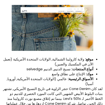
موقع:
ولاية كارولينا الشمالية, الولايات المتحدة الأمريكية (تعمل
الآن في المكسيك والصين)
أنواع المنتجات:
نسيج الدنيم, الدنيم selvedge
موك:
الإنتاج على نطاق واسع
الأسواق الرئيسية:
عالمي (الولايات المتحدة الأمريكية, أوروبا,
آسيا)
لقد كان Cone Denim حجر الزاوية في تاريخ النسيج الأمريكي, تشتهر
نبات البلوط الأبيض الشهير, التي كانت المورد الحصري للدنيم ذو
الخط الأحمر لـ Levi's 501s. بينما تم إغلاق مصنع نورث كارولينا منذ
ذلك الحين, تواصل شركة Cone Denim ازدهارها من خلال عملياتها