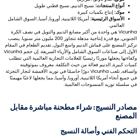
أنواع المنتجات:
نسيج الدنيم, نسيج قطني طويل
موك:
إنتاج بكميات كبيرة
الأسواق الرئيسية:
أمريكا اللاتينية, أوروبا, آسيا, السوق الشامل
العالمي
Vicunha هي واحدة من أكبر مصانع الدنيم والتويل في نصف الكرة
الجنوبي, مع قدرة إنتاجية مذهلة تتجاوز 200 مليون متر سنويا. ينصب
ركيز المصنع على قماش الدنيم واسع النول, تقديم الطعام في المقام
الأول إلى صناعات السوق الشامل والأزياء السريعة. إن حجم Vicunha
كفاءتها يجعلها موردًا رئيسيًا للعلامات التجارية العالمية التي تتطلب
ميات كبيرة, الدنيم فعالة من حيث التكلفة. معروف بموثوقيته
واتساقه, تلعب Vicunha دورًا حاسمًا في توريد الأقمشة لتجار التجزئة
ي جميع أنحاء أمريكا اللاتينية, أوروبا, وآسيا, مما يجعلها لاعبًا مهيمنًا
ي سلسلة توريد المنسوجات العالمية.
صادر النسيج: شراء مطحنة مباشرة مقابل
لمصنع
لتحكم الفني وأصالة النسيج