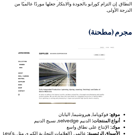
لنطاق. إن التزام كورابو بالجودة والابتكار جعلها موردًا عالميًا من
لدرجة الأولى.
جرم (مطحنة)
موقع:
فوكوياما, هيروشيما, اليابان
أنواع المنتجات:
الدنيم selvedge, نسيج الدنيم
موك:
الإنتاج على نطاق واسع
الأسواق الرئيسية:
عالمي (العلامات التجارية الكبرى مثل Levi's,