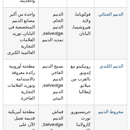
والحديثة.
الدنيم الجنائي
فوكوياما,
الدنيم
واحدة من أكبر
ولاية
الخام,
مصانع الدنيم
هيروشيما,
الدنيم
المتخصصة في
اليابان
selvedge,
اليابان, توريد
تمديد الدنيم
العلامات
التجارية
العالمية الكبرى.
الدنيم الكندي
روبيكيتو مع
نسيج الدنيم
مطحنة أوروبية
إندونو,
الفاخر,
رائدة معروفة
بالقرب من
الدنيم
بالاستدامة
ميلانو,
selvedge,
وتوريد العلامات
إيطاليا
الدنيم
التجارية
البيئي
الفاخرة.
مخروط الدنيم
جرينسبورو,
قماش
مطحنة أمريكية
نورث
الدنيم
قديمة تعمل
كارولاينا
Selvedge,
الآن على