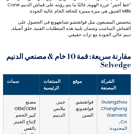
“خط أحمر” غرزة الهوية, غالبًا ما يتم رؤيته على قماش الدنيم Cone
يق, هي ميزة مميزة للحافة الخام عالية الجودة.
تخصص المصنعون مثل قوانغتشو تشانغهونغ في الحصول على
لقماش المناسب وضمان تلبية هذه المتطلبات الفنية, خلق أصيلة,
ينم عالي الجودة مع تراث حقيقي.
مقارنة سريعة: قمة 10 خام & مصنعي الدنيم
Selvedg
الشركة
موقع
المنتجات
سمات
المصنعة
الرئيسية
Guangzhou
قوانغتشو,
جينز,
مصنع
Changhong
قوانغدونغ,
ملابس
OEM/ODM
Garment
الصين
الدينيم
كبير الحجم
Co.,
لإنتاج الجينز
المحدودة
بالقص