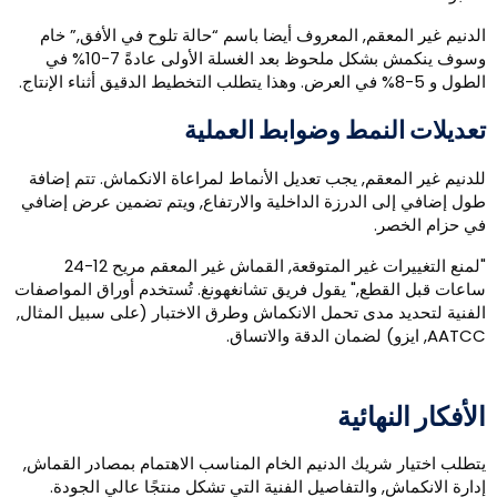
لدنيم غير المعقم, المعروف أيضا باسم “حالة تلوح في الأفق,” خام
وسوف ينكمش بشكل ملحوظ بعد الغسلة الأولى عادةً 7-10% في
و 5-8% في العرض. وهذا يتطلب التخطيط الدقيق أثناء الإنتاج.
عديلات النمط وضوابط العملية
لدنيم غير المعقم, يجب تعديل الأنماط لمراعاة الانكماش. تتم إضافة
ول إضافي إلى الدرزة الداخلية والارتفاع, ويتم تضمين عرض إضافي
ي حزام الخصر.
"لمنع التغييرات غير المتوقعة, القماش غير المعقم مريح 12-24
اعات قبل القطع," يقول فريق تشانغهونغ. تُستخدم أوراق المواصفات
لفنية لتحديد مدى تحمل الانكماش وطرق الاختبار (على سبيل المثال,
A, ايزو) لضمان الدقة والاتساق.
لأفكار النهائية
تطلب اختيار شريك الدنيم الخام المناسب الاهتمام بمصادر القماش,
دارة الانكماش, والتفاصيل الفنية التي تشكل منتجًا عالي الجودة.