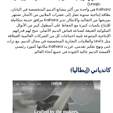
Uniqlo)
Kaihara هي واحدة من أكبر مصانع الدنيم المتخصصة في اليابان,
طاقة إنتاجية سنوية تصل إلى عشرات الملايين من الأمتار. تشتهر
بمزيجها من التقاليد والابتكار, تدير Kaihara مرافق حديثة متكاملة
لإنتاج بكميات كبيرة مع الحفاظ على أسطول كبير من الأنوال
لمكوكية العتيقة لصناعة قماش الدنيم الأصلي. تتيح لهم قدراتهم
لإنتاجية المتنوعة تلبية احتياجات كل من الشركات العالمية العملاقة
مثل Levi's والعلامات التجارية المتخصصة في مجال الدنيم. مع تراث
غني ونهج تفكير تقدمي, عززت Kaihara مكانتها كمورد رئيسي
أقمشة الدنيم عالية الجودة في جميع أنحاء العالم.
اندياني (إيطاليا)