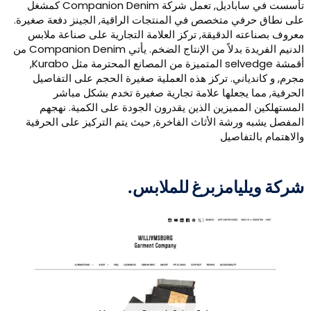
تأسست في ساباديل, تعمل شركة Companion Denim كمشغل
لى نطاق حرفي متخصص في المنتجات الراقية, الجينز دفعة صغيرة.
عروف بصناعته الدقيقة, تركز العلامة التجارية على صناعة ملابس
الدنيم الفريدة بدلاً من الإنتاج الضخم. يأتي Companion Denim من
أقمشة selvedge المتميزة من المصانع المحترمة مثل Kurabo,
جرم, و كاندياني. تركز هذه العملية صغيرة الحجم على التفاصيل
لحرفية, مما يجعلها علامة تجارية صغيرة تخدم بشكل مباشر
لمستهلكين المميزين الذين يقدرون الجودة على الكمية. نهجهم
لمفصل يشبه ورشة الأثاث الفاخرة, حيث يتم التركيز على الحرفية
الاهتمام بالتفاصيل
ركة ويليامزبرغ للملابس.