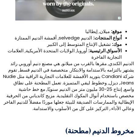
موقع:
ميلان, إيطاليا
أنواع المنتجات:
الدنيم selvedge, أقمشة الدنيم الممتازة
موك:
تشغيل الإنتاج المتوسط ​​إلى الكبير
الأسواق الرئيسية:
أوروبا, الولايات المتحدة الأمريكية, العلامات
التجارية الفاخرة
لدنيم الكندي, مقرها بالقرب من ميلانو, هي مصنع دنيم أوروبي رائد
شتهر بالتزامه بالاستدامة والابتكار. متخصصة في الدنيم قسط, تقوم
شركة Candiani بتوريد الأقمشة للعلامات التجارية الراقية مثل Nudie
Jeans, ديزل, وخطوط ليفي المتميزة. تعمل المطحنة على نطاق
واسع, إنتاج 25-30 مليون متر من الدنيم سنويًا, مع خط حاشية
خصص باستخدام أنوال المكوك التقليدية. مزيج كاندياني من الحرفية
لإيطالية والممارسات الصديقة للبيئة جعلها موردًا مفضلاً للدنيم الفاخر
عالي الأداء., التركيز على كل من الأسلوب والاستدامة.
خروط الدنيم (مطحنة)