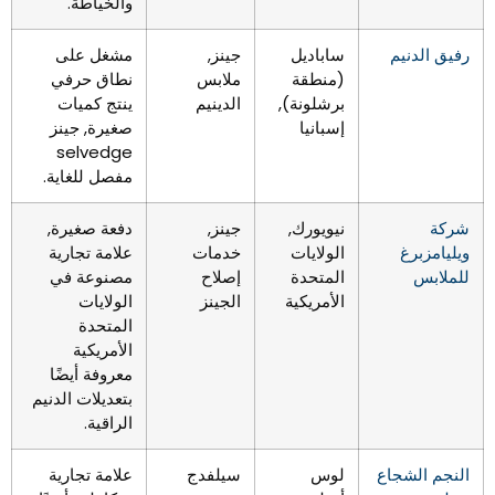
والخياطة.
رفيق الدنيم
ساباديل
جينز,
مشغل على
(منطقة
ملابس
نطاق حرفي
برشلونة),
الدينيم
ينتج كميات
إسبانيا
صغيرة, جينز
selvedge
مفصل للغاية.
شركة
نيويورك,
جينز,
دفعة صغيرة,
ويليامزبرغ
الولايات
خدمات
علامة تجارية
للملابس
المتحدة
إصلاح
مصنوعة في
الأمريكية
الجينز
الولايات
المتحدة
الأمريكية
معروفة أيضًا
بتعديلات الدنيم
الراقية.
النجم الشجاع
لوس
سيلفدج
علامة تجارية