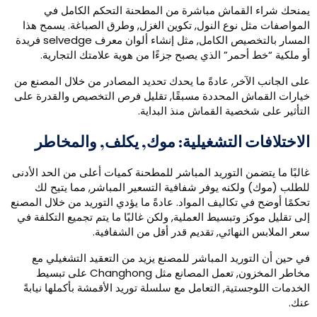
منحك شراء القماش مباشرة من المطحنة التحكم الكامل في
لمواصفات مثل نوع النول, تكوين الغزل, وطرق الصباغة. يسمح هذا
المسار بالتخصيص الكامل, مثل إنشاء ألوان معرف selvedge فريدة
و ملكية “خط أحمر” الذي يصبح جزءًا من هوية علامتك التجارية.
لى الجانب الآخر, عادةً ما يحدك تحديد المصادر من خلال المصنع من
يارات القماش المحددة مسبقًا, تقليل فرص التخصيص والقدرة على
لتأثير على شخصية القماش منذ البداية.
لاختلافات التشغيلية: موك, يكلف, والمخاطر
البًا ما يتضمن التوريد المباشر للمطحنة كميات أعلى من الحد الأدنى
لطلب (موك) ولكنه يوفر شفافية التسعير المباشر, مما يتيح لك
حكمًا أوضح في تكاليف المواد. عادةً ما يؤدي التوريد من خلال المصنع
لى تقليل موكز وتبسيط العملية, ولكن غالبًا ما يتم تجميع التكلفة في
عر الملابس النهائي, تقديم قدر أقل من الشفافية.
ي حين أن التوريد المباشر للمصنع يزيد من التعقيد التشغيلي مع
مخاطر المخزون, تعمل المصانع مثل Changhong على تبسيط
لخدمات اللوجستية, التعامل مع سلسلة توريد الأقمشة بأكملها نيابةً
نك.