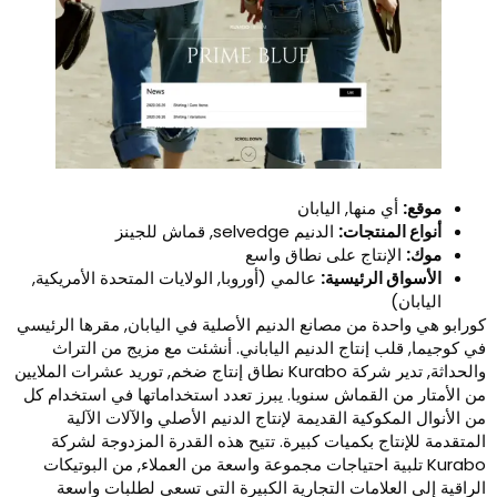
موقع:
أي منها, اليابان
أنواع المنتجات:
الدنيم selvedge, قماش للجينز
موك:
الإنتاج على نطاق واسع
الأسواق الرئيسية:
عالمي (أوروبا, الولايات المتحدة الأمريكية,
اليابان)
ورابو هي واحدة من مصانع الدنيم الأصلية في اليابان, مقرها الرئيسي
ي كوجيما, قلب إنتاج الدنيم الياباني. أنشئت مع مزيج من التراث
والحداثة, تدير شركة Kurabo نطاق إنتاج ضخم, توريد عشرات الملايين
ن الأمتار من القماش سنويا. يبرز تعدد استخداماتها في استخدام كل
ن الأنوال المكوكية القديمة لإنتاج الدنيم الأصلي والآلات الآلية
لمتقدمة للإنتاج بكميات كبيرة. تتيح هذه القدرة المزدوجة لشركة
Kurabo تلبية احتياجات مجموعة واسعة من العملاء, من البوتيكات
لراقية إلى العلامات التجارية الكبيرة التي تسعى لطلبات واسعة