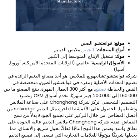
موقع:
قوانغتشو, الصين
أنواع المنتجات:
الجينز
, ملابس الدينيم
موك:
تشغيل الإنتاج المتوسط ​​إلى الكبير
الأسواق الرئيسية:
عالمي (الولايات المتحدة الأمريكية, أوروبا,
آسيا)
ركة قوانغتشو تشانغهونغ للملابس. هو أحد مصانع الدنيم الرائدة في
صنيع المعدات الأصلية ومقره في قوانغتشو, الصين, متخصصة في
لقص والخياطة
تصنيع
. مع أكثر 300 العمال المهرة, ينتج المصنع ما بين
150.000 إلى 200.000 جينز شهريًا, تخدم أسواق OEM وتصنيع
التصميم الشخصي. تركز شركة Changhong على صناعة الملابس
وتشطيبها, الحصول على الأقمشة الفاخرة مثل الدنيم selvedge من
فضل المطاحن. من خلال التركيز على تجميع الجودة بدلاً من نسج
القماش, تقدم شركة Changhong ملابس الدنيم عالية الجودة على
طاق واسع. يضمن هذا النهج إنتاجًا فعالاً, تحول سريع, والاتساق, مما
جعلها شريكًا موثوقًا للعلامات التجارية التي تسعى إلى تصنيع الدنيم