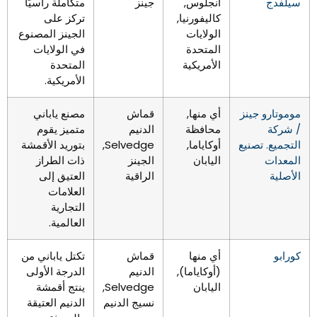
سيلفدج
أنجلوس,
جينز
متكاملة رأسيًا
كاليفورنيا,
تركز على
الولايات
الجينز المصنوع
المتحدة
في الولايات
الأمريكية
المتحدة
الأمريكية.
موموتارو جينز
أي منها,
قماش
مصنع ياباني
/ شركة
محافظة
الدنيم
متميز يقوم
التجميع. تصنيع
أوكاياما,
Selvedge,
بتوريد الأقمشة
المعدات
اليابان
الجينز
ذات الطراز
الأصلية
الراقية
العتيق إلى
العلامات
التجارية
العالمية.
كورابو
أي منها
قماش
تكتل ياباني من
(أوكاياما),
الدنيم
الدرجة الأولى
اليابان
Selvedge,
ينتج أقمشة
نسيج الدنيم
الدنيم العتيقة