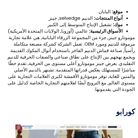
موقع:
اليابان
أنواع المنتجات:
الدنيم selvedge, جينز
موك:
تشغيل الإنتاج المتوسط ​​إلى الكبير
الأسواق الرئيسية:
عالمي (أوروبا, الولايات المتحدة الأمريكية)
وموتارو جينز, جزء من المجموعة الزرقاء اليابانية, هي علامة تجارية
مرموقة للدنيم ومورد OEM. تعمل الشركة كشركة مصنعة متكاملة
أسياً, صناعة قماش الدنيم الفاخر باستخدام أنوال المكوك القديمة.
يجمع نهجهم بين الإنتاج على نطاق صناعي والصفات الحرفية للدنيم
لتقليدي. يعرض جينز موموتارو أعلى مستوى من الحرفية, تقدم خطًا
باشرًا للمستهلك يعكس قدراتها المتقدمة. تشتهر بالدنيم الأصلي
المتين للغاية, توفر موموتارو الأقمشة لكبرى العلامات التجارية على
ستوى العالم, مع الترويج أيضًا لعلامتهم التجارية الخاصة كدليل على
لجودة التي يقدمونها.
ورابو