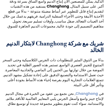
لذكية, يمكن للمصنعين الآن إنتاج الدنيم واسع الساق بسرعة ودقة
كبر. على سبيل المثال,
Changhong
يستفيد من هذه التقنيات
تقديم إنتاج قابل للتطوير عبر أنماط مضيئة متنوعة - بدءًا من قطع
لأحذية الأنيقة وحتى الأجزاء السفلية الدرامية. فريقهم يدعمك من خلال
خذ العينات الفعالة, صقل مناسب, وأوقات تسليم سريعة, تحويل
فاهيم التصميم إلى جودة عالية, مجموعات الدنيم الجاهزة للسوق.
شريك مع شركة Changhong لابتكار الدنيم
لخالد
دءًا من الذوق المثير للبنطلونات ذات الجرس الكلاسيكية وحتى السحر
لمتنوع للجينز العصري الواسع, تستمر هذه الصور الظلية في تحديد
لموضة من خلال توازنها بين الحنين إلى الماضي والجاذبية المعاصرة.
يث تعمل الاستدامة والتصنيع الدقيق على إعادة تشكيل مشهد الدنيم,
تمتع العلامات التجارية اليوم بفرصة إحياء هذه الأنماط بجودة أعلى
تأثير أقل على البيئة.
ي
Changhong
, نحن نجمع بين عقود من الخبرة في مجال الدنيم
إنتاج جينز واسع وأسفل الجرس يلبي المعايير العالمية للأناقة, ملائم,
الاستدامة. سواء كنت تقوم بتطوير مجموعة جديدة أو توسيع نطاق