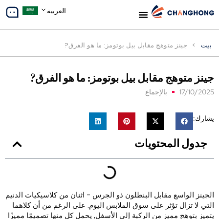
العربية
معلومات عنا
دراسات الحالة
بيت
>
جينز متوهج مقابل بيل بوتومز: ما هو الفرق?
ينز متوهج مقابل بيل بوتومز: ما هو الفرق?
17/10/202
بالإجماع
شارك:
جدول المحتويات
لجينز الواسع مقابل البنطلون ذو الجرس - اثنان من كلاسيكيات الدنيم
لتي لا تزال تؤثر على سوق الملابس اليوم. على الرغم من أن كلاهما
تميز بتوهج مميز من الركبة إلى الأسفل, يحمل كل منها تصميمًا مميزًا