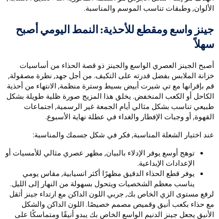
لألوان, وطبقات تناسب الموسم والمناسبة.
ينز واسع ومقطع للأحذية: النمط اليومي أصبح
هلاً
صبح الجينز العصري الواسع والجينز ذو قصة الحذاء من أساسيات
زانة الملابس بفضل قدرته على التكيف. من أجل جهد, نظرة مصقولة,
م بإقرانها مع تي شيرت أبيض بسيط وسترة منظمة, الانتهاء من أحذية
لكاحل أو الكعب المنخفض. يخلق هذا المزيج صورة ظلية طويلة بشكل
بيعي تناسب بشكل مثالي أيام الجمعة غير الرسمية, اجتماعات
لقهوة, أو وجبات الإفطار والغداء في عطلة نهاية الأسبوع.
ند اختيار الشعلة المناسبة, فكر في شكل جسمك والمناسبة:
توهج أوسع يوفر الإدلاء بالبيان, مظهر عصري مثالي للأمسيات أو
الإعدادات الإبداعية.
يوفر قطع الحذاء الدقيق مظهرًا أكثر انسيابية, مقاس يومي
يناسب معظم الشخصيات ويتحول بسهولة من النهار إلى الليل.
رفع مستوى الزي الخاص بك, جربي اللون الداكن مع ارتداء جينز أثقل
ع حذاء بكعب أنيق وقميص مصمم خصيصًا. اللون الداكن والشكل
لأنيق يجعل جينز الدنيم الواسع الخاص بك يبدو أنيقًا ومتماسكًا على