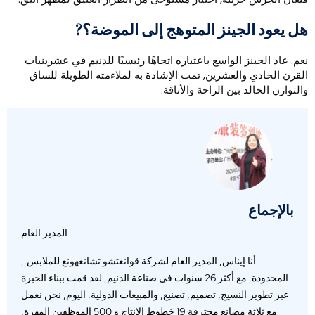
ل يعود الجينز المتوهج إلى الموضة؟?
عم. عاد الجينز الواسع باعتباره اتجاهًا رئيسيًا للدنيم في عشرينيات
لقرن الحادي والعشرين, تمت الإشادة به لملاءمته الطويلة للساق
التوازن الخالد بين الراحة والأناقة.
بالإجماع
المدير العام
أنا إيناس, المدير العام لشركة قوانغتشو تشانغهونغ للملابس.,
المحدودة. مع أكثر 26 سنوات في صناعة الدنيم, لقد قمت ببناء الخبرة
عبر تطوير النسيج, تصميم, تصنيع, والمبيعات الدولية. اليوم, نحن نعمل
مع ثلاثة مصانع محترفة 19 خطوط الإنتاج و 500 الموظفين المهرة,