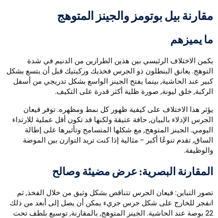
قارنة بيل بوتومز والجينز المتوهج
ا يميزهم
كمن الاختلاف الرئيسي بين هذين الطرازين من الدنيم في شدة
لتوهج. يعانق البنطلون ذو الجرس فخذيك وركبتيك قبل أن يتسع بشكل
بير عند الحاشية, بينما يفتح الجينز الواسع بشكل تدريجي من أسفل
لركبة, خلق ليونة, صورة ظلية أكثر قدرة على التكيف.
ؤثر هذا الاختلاف على كيفية ظهور كل نمط ومظهره. توفر قيعان
لجرس الإدلاء بالبيان, حافة عتيقة ولكنها قد تكون أقل عملية للارتداء
ليومي. الجينز المتوهج, مع شكلها المتسامح وتأثيرها على إطالة
لساق, تقدم تنوعًا أكبر - مثالية إذا كنت تريد التوازن بين الموضة
الوظيفة.
لمقارنة البصرية: عرض مضيئة وصالح
صور التباين: قيعان الجرس تتناقص بشكل وثيق من خلال الفخذ, ثم
نفجر للخارج على شكل جرس جريء يمكن أن يصل إلى أبعد من ذلك
22 بوصة عند الحاشية. الجينز المتوهج, بالمقارنة, توسيع بلطف تحت