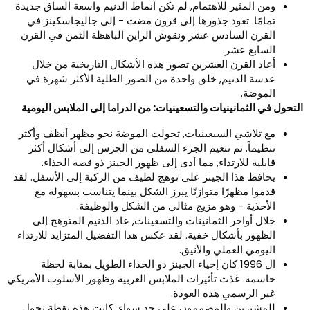
ومن المثير للاهتمام, لم تكن أنماط الدنيم واسعة الساق جديدة
تمامًا. تعود جذورها إلى قرون مضت - إلى جاليجاسكينز في
القرن السادس عشر ونقوش الراين الباهظة الثمن في القرن
السابع عشر.
أعاد القرن العشرين تصور هذه الأشكال التاريخية من خلال
عدسة الدنيم, خلق واحدة من الصور الظلية الأكثر شهرة في
الموضة.
لتحول في الثمانينيات والتسعينيات: من الدراما إلى الملابس اليومية
مع تلاشي السبعينيات, تحولت الموضة نحو مظهر أنظف وأكثر
تنظيماً. تم تنعيم الجزء السفلي من الجرس إلى أشكال أكثر
قابلية للارتداء, مما أدى إلى ظهور الجينز ذو قصة الحذاء.
يحافظ هذا الجينز على توهج لطيف من الركبة إلى الأسفل. لقد
قدموا مظهرًا متوازنًا يبرز الشكل بينما يتناسب بسهولة مع
الأحذية - وهو مزيج مثالي من الشكل والوظيفة.
خلال أواخر الثمانينات والتسعينات, عاد الدنيم المتوهج إلى
الظهور بأشكال خفية. لقد عكس هذا التفضيل المتزايد للارتداء
اليومي العملي والأنيق.
ال 1996 كان إحياء الجينز ذو الحذاء الطويل بمثابة لحظة
حاسمة. غذت تأثيرات الملابس الغربية وظهور الأسلوب الأمريكي
غير الرسمي هذه العودة.
للمشترين والمصممون على حد سواء, كانت هذه نقطة تحول.