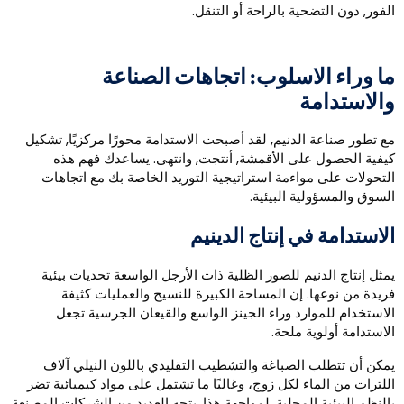
لفور, دون التضحية بالراحة أو التنقل.
ا وراء الاسلوب: اتجاهات الصناعة
الاستدامة
ع تطور صناعة الدنيم, لقد أصبحت الاستدامة محورًا مركزيًا, تشكيل
يفية الحصول على الأقمشة, أنتجت, وانتهى. يساعدك فهم هذه
لتحولات على مواءمة استراتيجية التوريد الخاصة بك مع اتجاهات
لسوق والمسؤولية البيئية.
لاستدامة في إنتاج الدينيم
مثل إنتاج الدنيم للصور الظلية ذات الأرجل الواسعة تحديات بيئية
ريدة من نوعها. إن المساحة الكبيرة للنسيج والعمليات كثيفة
لاستخدام للموارد وراء الجينز الواسع والقيعان الجرسية تجعل
لاستدامة أولوية ملحة.
مكن أن تتطلب الصباغة والتشطيب التقليدي باللون النيلي آلاف
للترات من الماء لكل زوج، وغالبًا ما تشتمل على مواد كيميائية تضر
النظم البيئية المحلية. لمواجهة هذا, يتجه العديد من الشركات المصنعة