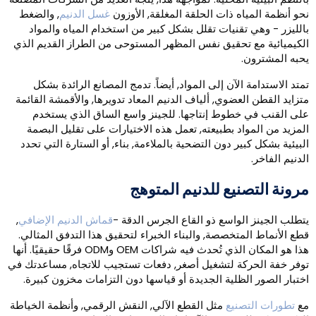
حو أنظمة المياه ذات الحلقة المغلقة, الأوزون
غسل الدنيم
, والضغط
الليزر - وهي تقنيات تقلل بشكل كبير من استخدام المياه والمواد
لكيميائية مع تحقيق نفس المظهر المستوحى من الطراز القديم الذي
حبه المشترون.
متد الاستدامة الآن إلى المواد, أيضاً. تدمج المصانع الرائدة بشكل
تزايد القطن العضوي, ألياف الدنيم المعاد تدويرها, والأقمشة القائمة
لى القنب في خطوط إنتاجها. للجينز واسع الساق الذي يستخدم
لمزيد من المواد بطبيعته, تعمل هذه الاختيارات على تقليل البصمة
لبيئية بشكل كبير دون التضحية بالملاءمة, بناء, أو الستارة التي تحدد
لدنيم الفاخر.
رونة التصنيع للدنيم المتوهج
تطلب الجينز الواسع ذو القاع الجرس الدقة -
قماش الدنيم الإضافي
,
طع الأنماط المتخصصة, والبناء الخبراء لتحقيق هذا التدفق المثالي.
هذا هو المكان الذي تُحدث فيه شراكات OEM وODM فرقًا حقيقيًا. أنها
وفر خفة الحركة لتشغيل أصغر, دفعات تستجيب للاتجاه, مساعدتك في
ختبار الصور الظلية الجديدة أو قياسها دون التزامات مخزون كبيرة.
ع
تطورات التصنيع
مثل القطع الآلي, النقش الرقمي, وأنظمة الخياطة