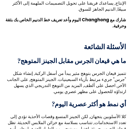
لإنتاج, يساعدك فريقنا على تحويل التصميمات الملهمة إلى الأكثر
بيعًا, الدنيم الجاهز للسوق.
شارك مع Changhong اليوم وأعد تعريف خط الدنيم الخاص بك بثقة
حرفية.
لأسئلة الشائعة
ا هي قيعان الجرس مقابل الجينز المتوهج?
تميز قيعان الجرس بتوهج مثير يبدأ من أسفل الركبة, إنشاء شكل
جرس" جريء مرتبط بأزياء السبعينيات. الجينز المتوهج, على الجانب
لآخر, احصل على ألطف, المزيد من التوهج التدريجي الذي يسهل
رتداؤه للحصول على مظهر عصري يومي.
ي نمط هو أكثر عصرية اليوم?
لا الأسلوبين يتجهان, لكن الجينز المتسع وقصات الأحذية تؤدي إلى
عدد الاستخدامات, تتناسب بسلاسة مع خزائن الملابس الحديثة. تظل
يعان الجرس جريئة, اختيار مستوحى من الطراز العتيق لمظهر أنيق.