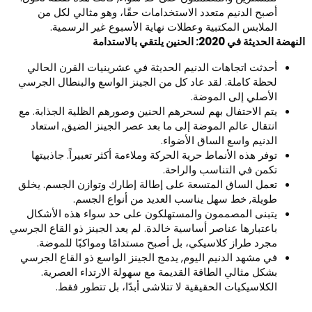
أصبح الدنيم متعدد الاستخدامات حقًا، وهو مثالي لكل من
الملابس المكتبية وعطلات نهاية الأسبوع غير الرسمية.
هضة الحديثة في 2020: الحنين يلتقي بالاستدامة
أحدثت اتجاهات الدنيم الحديثة في عشرينيات القرن الحالي
لحظة كاملة. لقد عاد كل من الجينز الواسع والبنطال الجرسي
الأصلي إلى الموضة.
يتم الاحتفال بهم لسحرهم الحنين وصورهم الظلية الجذابة. مع
انتقال عالم الموضة إلى ما بعد عصر الجينز الضيق, استعاد
الدنيم واسع الساق الأضواء.
توفر هذه الأنماط حرية الحركة وملاءمة أكثر تعبيراً. جاذبيتها
تكمن في التناسب والراحة.
تعمل الساق المتسعة على إطالة إطارك وتوازن الجسم. يخلق
طويلة, خط سهل يناسب العديد من أنواع الجسم.
يتبنى المصممون والمستهلكون على حد سواء هذه الأشكال
باعتبارها عناصر أساسية خالدة. لم يعد الجينز ذو القاع الجرسي
مجرد طراز كلاسيكي، بل أصبح مستدامًا ومواكبًا للموضة.
في مشهد الدنيم اليوم, يدمج الجينز الواسع ذو القاع الجرسي
بشكل مثالي الطاقة القديمة مع سهولة الارتداء العصرية.
الكلاسيكيات الحقيقية لا تتلاشى أبدًا، بل تتطور فقط.