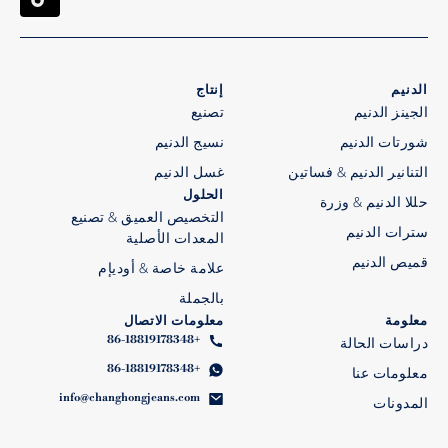
الدنيم
إنتاج
الجينز الدنيم
تصنيع
شورتات الدنيم
نسيج الدنيم
التنانير الدنيم & فساتين
غسل الدنيم
الحلول
حللا الدنيم & وزرة
التخصيص العميق & تصنيع
سترات الدنيم
المعدات الأصلية
قميص الدنيم
علامة خاصة & أوديإم
بالجملة
معلومة
معلومات الاتصال
+86-18819178348
دراسات الحالة
+86-18819178348
معلومات عنا
info@changhongjeans.com
المدونات