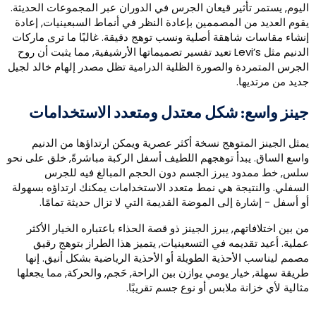
ليوم, يستمر تأثير قيعان الجرس في الدوران عبر المجموعات الحديثة.
قوم العديد من المصممين بإعادة النظر في أنماط السبعينيات, إعادة
نشاء مقاسات شاهقة أصلية ونسب توهج دقيقة. غالبًا ما ترى ماركات
الدنيم مثل Levi’s تعيد تفسير تصميماتها الأرشيفية, مما يثبت أن روح
لجرس المتمردة والصورة الظلية الدرامية تظل مصدر إلهام خالد لجيل
ديد من مرتديها.
ينز واسع: شكل معتدل ومتعدد الاستخدامات
مثل الجينز المتوهج نسخة أكثر عصرية ويمكن ارتداؤها من الدنيم
اسع الساق. يبدأ توهجهم اللطيف أسفل الركبة مباشرةً, خلق على نحو
لس, خط ممدود يبرز الجسم دون الحجم المبالغ فيه للجرس
لسفلي. والنتيجة هي نمط متعدد الاستخدامات يمكنك ارتداؤه بسهولة
و أسفل - إشارة إلى الموضة القديمة التي لا تزال حديثة تمامًا.
ن بين اختلافاتهم, يبرز الجينز ذو قصة الحذاء باعتباره الخيار الأكثر
ملية. أعيد تقديمه في التسعينيات, يتميز هذا الطراز بتوهج رقيق
صمم ليناسب الأحذية الطويلة أو الأحذية الرياضية بشكل أنيق. إنها
ريقة سهلة, خيار يومي يوازن بين الراحة, حَجم, والحركة, مما يجعلها
ثالية لأي خزانة ملابس أو نوع جسم تقريبًا.