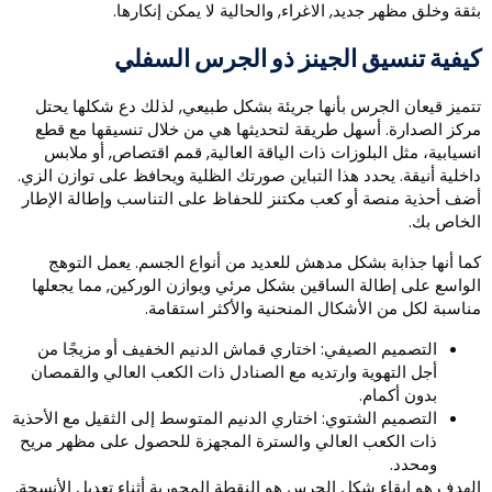
ثقة وخلق مظهر جديد, الاغراء, والحالية لا يمكن إنكارها.
يفية تنسيق الجينز ذو الجرس السفلي
تميز قيعان الجرس بأنها جريئة بشكل طبيعي, لذلك دع شكلها يحتل
ركز الصدارة. أسهل طريقة لتحديثها هي من خلال تنسيقها مع قطع
نسيابية، مثل البلوزات ذات الياقة العالية, قمم اقتصاص, أو ملابس
اخلية أنيقة. يحدد هذا التباين صورتك الظلية ويحافظ على توازن الزي.
ضف أحذية منصة أو كعب مكتنز للحفاظ على التناسب وإطالة الإطار
لخاص بك.
ما أنها جذابة بشكل مدهش للعديد من أنواع الجسم. يعمل التوهج
لواسع على إطالة الساقين بشكل مرئي ويوازن الوركين, مما يجعلها
ناسبة لكل من الأشكال المنحنية والأكثر استقامة.
التصميم الصيفي: اختاري قماش الدنيم الخفيف أو مزيجًا من
أجل التهوية وارتديه مع الصنادل ذات الكعب العالي والقمصان
بدون أكمام.
التصميم الشتوي: اختاري الدنيم المتوسط ​​إلى الثقيل مع الأحذية
ذات الكعب العالي والسترة المجهزة للحصول على مظهر مريح
ومحدد.
لهدف هو إبقاء شكل الجرس هو النقطة المحورية أثناء تعديل الأنسجة,