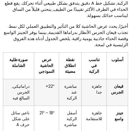
الركبة, تشكيل خط A دقيق يتدفق بشكل طبيعي أثناء تحركك. يقع قطع
لحذاء في الطرف الأكثر تقييدًا من الطيف, ينحني قليلاً من الساق
يناسب حذائك بسهولة.
خيرًا, يحدد عرض الحاشية كلا من التأثير والتطبيق العملي لكل نمط.
جذب قيعان الجرس الأنظار بدراماها القديمة, بينما يوفر الجينز الواسع
قصة الحذاء جاذبية يومية راقية. يلخص الجدول أدناه هذه الفروق
لرئيسية في لمحة.
أسلوب
تناسب
نقطة
عرض
صورة ظلية
في
انطلاق
الحاشية
الشاملة
الركبة
مضيئة
النموذجي
قيعان
جاهزة
مباشرة
22″+
دراماتيكي,
الجرس
جدا
عند
الجرس
الركبة
المبالغ فيه
جينز
جاهزة
أسفل
18″ – 21″
ناعم, سائل
واسع
للاستقامة
الركبة
على شكل
مباشرة
حرف A