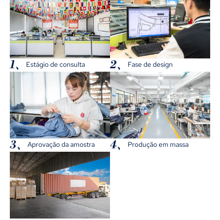
1、
2、
Estágio de consulta
Fase de design
3、
4、
Aprovação da amostra
Produção em massa