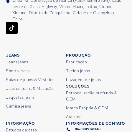
Chão 1-2, Construção de fábrica (Auto-número A1-1), Lado
oeste da Xinshi Highway, Vila de Huangshatou, Cidade
Xintang, Distrito de Zengcheng, Cidade de Guangzhou,
China.
JEANS
PRODUÇÃO
Jeans jeans
Fabricação
Shorts jeans
Tecido jeans
Saias de jeans & Vestidos
Lavagem de jeans
SOLUÇÕES
Jacs de jeans & Macacão
Personalização profunda &
Jaquetas jeans
OEM
Camisa jeans
Marca Própria & ODM
Atacado
INFORMAÇÃO
INFORMAÇÕES DE CONTATO
+86-18819178348
Estudos de caso