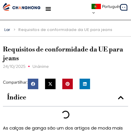
Português
ESTUDOS DE CASO
Lar
>
Requisitos de conformidade da UE para jeans
Requisitos de conformidade da UE para
jeans
24/10/2025
Unânime
Compartilhar:
Índice
As calças de ganga são um dos artigos de moda mais