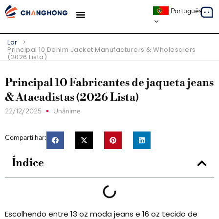
Português
ESTUDOS DE CASO
Lar
>
Principal 10
Denim Jacket Manufacturers & Wholesalers
(2026 Lista)
Principal 10 Fabricantes de jaqueta jeans
& Atacadistas (2026 Lista)
22/12/2025
Unânime
Compartilhar:
Índice
Escolhendo entre 13 oz moda jeans e 16 oz tecido de