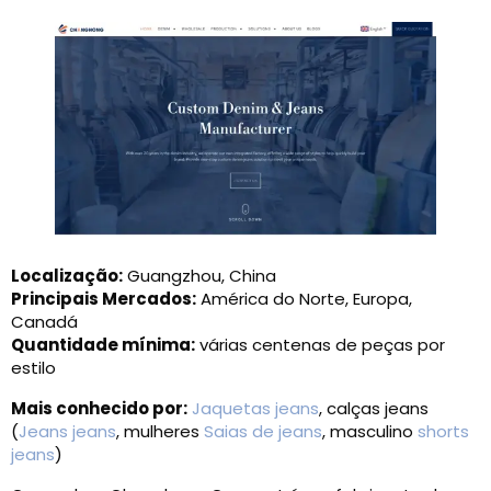
Localização:
Guangzhou, China
Principais Mercados:
América do Norte, Europa,
Canadá
Quantidade mínima:
várias centenas de peças por
estilo
Mais conhecido por:
Jaquetas jeans
, calças jeans
(
Jeans jeans
, mulheres
Saias de jeans
, masculino
shorts
jeans
)