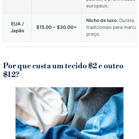
europeus.
Nicho de luxo.
Ourela, a
EUA /
$15.00 – $30.00+
tradicionais para marca
Japão
preço.
Por que custa um tecido $2 e outro
$12?