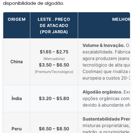
disponibilidade de algodão.
ORIGEM
LESTE . PREÇO
MELHOR 
DE ATACADO
(POR JARDA)
Volume & Inovação.
O l
$1.65 – $2.75
escalabilidade. Fábricas
agora produzem jeans r
(Mercadoria)
China
$3.50 – $6.50
tecnológico de alta qua
Coolmax) que rivaliza c
(Premium/Tecnológico)
europeia a custos 20-3
Algodão orgânico.
Exce
Índia
$3.20 – $5.80
opções orgânicas com c
devido à abundante ofer
Sustentabilidade Prem
misturas proprietárias,
Peru
$6.50 – $8.50
padrão, e proximidade