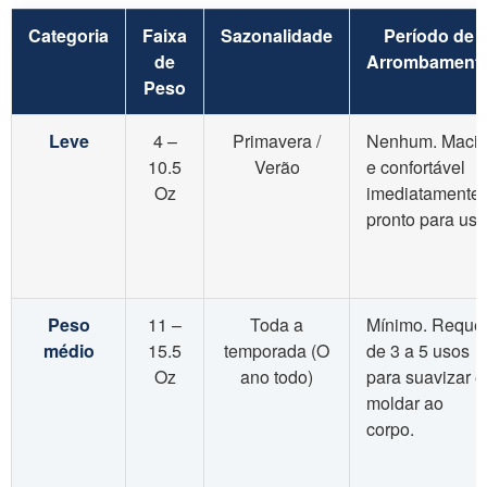
Categoria
Faixa
Sazonalidade
Período de
de
Arrombament
Peso
Leve
4 –
Primavera /
Nenhum. Maci
10.5
Verão
e confortável
Oz
imediatamente
pronto para uso
Peso
11 –
Toda a
Mínimo. Reque
médio
15.5
temporada (O
de 3 a 5 usos
Oz
ano todo)
para suavizar e
moldar ao
corpo.