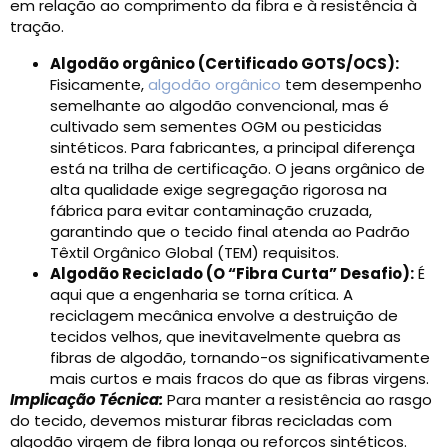
em relação ao comprimento da fibra e à resistência à
tração.
Algodão orgânico (Certificado GOTS/OCS):
Fisicamente,
algodão orgânico
tem desempenho
semelhante ao algodão convencional, mas é
cultivado sem sementes OGM ou pesticidas
sintéticos. Para fabricantes, a principal diferença
está na trilha de certificação. O jeans orgânico de
alta qualidade exige segregação rigorosa na
fábrica para evitar contaminação cruzada,
garantindo que o tecido final atenda ao Padrão
Têxtil Orgânico Global (TEM) requisitos.
Algodão Reciclado (O “Fibra Curta” Desafio):
É
aqui que a engenharia se torna crítica. A
reciclagem mecânica envolve a destruição de
tecidos velhos, que inevitavelmente quebra as
fibras de algodão, tornando-os significativamente
mais curtos e mais fracos do que as fibras virgens.
Implicação Técnica:
Para manter a resistência ao rasgo
do tecido, devemos misturar fibras recicladas com
algodão virgem de fibra longa ou reforços sintéticos.