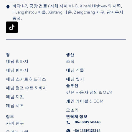
바닥 1-2, 공장 건물 (자체 자아 A1-1), Xinshi Highway의 서쪽,
Huangshatou 마을, Xintang 타운, Zengcheng 지구, 광저우시,
중국.
청
생산
데님 청바지
조작
데님 반바지
데님 직물
데님 스커트 & 드레스
데님 씻기
솔루션
데님 점프 수트 & 바지
깊은 사용자 정의 & OEM
데님 재킷
개인 레이블 & ODM
데님 셔츠
모조리
정보
연락처 정보
+86-18819178348
사례 연구
+86-18819178348
우리에 대해