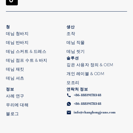
청
생산
데님 청바지
조작
데님 반바지
데님 직물
데님 스커트 & 드레스
데님 씻기
솔루션
데님 점프 수트 & 바지
깊은 사용자 정의 & OEM
데님 재킷
개인 레이블 & ODM
데님 셔츠
모조리
정보
연락처 정보
+86-18819178348
사례 연구
+86-18819178348
우리에 대해
info@changhongjeans.com
블로그