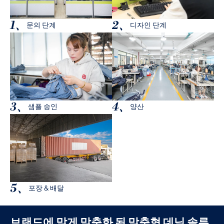
1、
2、
문의 단계
디자인 단계
3、
4、
샘플 승인
양산
5、
포장 & 배달
브랜드에 맞게 맞춤화 된 맞춤형 데님 솔루