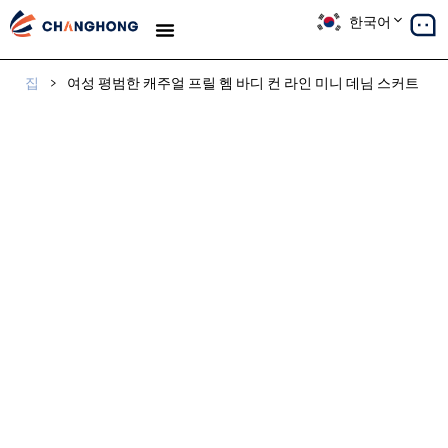
한국어
생산
솔루션
사례 연구
우리에 대해
블로그
집
>
여성 평범한 캐주얼 프릴 헴 바디 컨 라인 미니 데님 스커트