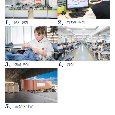
1、
2、
문의 단계
디자인 단계
3、
4、
샘플 승인
양산
5、
포장 & 배달