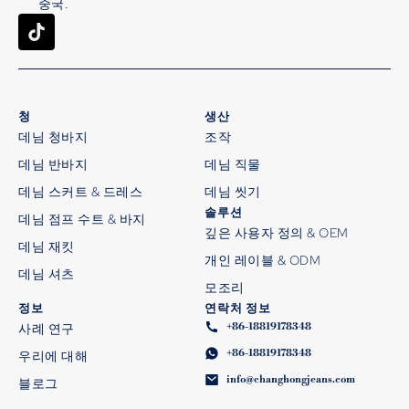
중국.
청
생산
데님 청바지
조작
데님 반바지
데님 직물
데님 스커트 & 드레스
데님 씻기
솔루션
데님 점프 수트 & 바지
깊은 사용자 정의 & OEM
데님 재킷
개인 레이블 & ODM
데님 셔츠
모조리
정보
연락처 정보
+86-18819178348
사례 연구
+86-18819178348
우리에 대해
info@changhongjeans.com
블로그