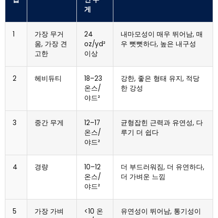
게
1
가장 무거
24
내마모성이 매우 뛰어남, 매
움, 가장 견
oz/yd²
우 뻣뻣하다, 높은 내구성
고한
이상
2
헤비듀티
18–23
강한, 좋은 형태 유지, 적당
온스/
한 강성
야드²
3
중간 무게
12–17
균형잡힌 근력과 유연성, 다
온스/
루기 더 쉽다
야드²
4
경량
10–12
더 부드러워짐, 더 유연하다,
온스/
더 가벼운 느낌
야드²
5
가장 가벼
<10 온
유연성이 뛰어남, 통기성이