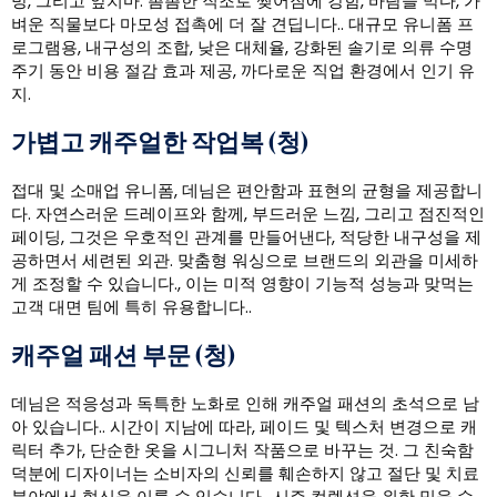
방, 그리고 앞치마. 촘촘한 직조로 찢어짐에 강함, 바람을 막다, 가
벼운 직물보다 마모성 접촉에 더 잘 견딥니다.. 대규모 유니폼 프
로그램용, 내구성의 조합, 낮은 대체율, 강화된 솔기로 의류 수명
주기 동안 비용 절감 효과 제공, 까다로운 직업 환경에서 인기 유
지.
가볍고 캐주얼한 작업복 (청)
접대 및 소매업 유니폼, 데님은 편안함과 표현의 균형을 제공합니
다. 자연스러운 드레이프와 함께, 부드러운 느낌, 그리고 점진적인
페이딩, 그것은 우호적인 관계를 만들어낸다, 적당한 내구성을 제
공하면서 세련된 외관. 맞춤형 워싱으로 브랜드의 외관을 미세하
게 조정할 수 있습니다., 이는 미적 영향이 기능적 성능과 맞먹는
고객 대면 팀에 특히 유용합니다..
캐주얼 패션 부문 (청)
데님은 적응성과 독특한 노화로 인해 캐주얼 패션의 초석으로 남
아 있습니다.. 시간이 지남에 따라, 페이드 및 텍스처 변경으로 캐
릭터 추가, 단순한 옷을 시그니처 작품으로 바꾸는 것. 그 친숙함
덕분에 디자이너는 소비자의 신뢰를 훼손하지 않고 절단 및 치료
분야에서 혁신을 이룰 수 있습니다., 시즌 컬렉션을 위한 믿을 수