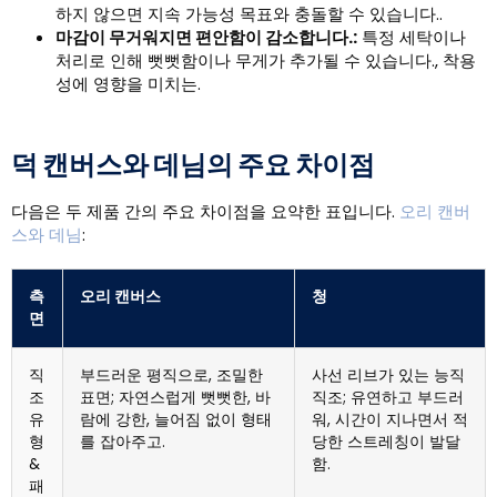
하지 않으면 지속 가능성 목표와 충돌할 수 있습니다..
마감이 무거워지면 편안함이 감소합니다.:
특정 세탁이나
처리로 인해 뻣뻣함이나 무게가 추가될 수 있습니다., 착용
성에 영향을 미치는.
덕 캔버스와 데님의 주요 차이점
다음은 두 제품 간의 주요 차이점을 요약한 표입니다.
오리 캔버
스와 데님
:
측
오리 캔버스
청
면
직
부드러운 평직으로, 조밀한
사선 리브가 있는 능직
조
표면; 자연스럽게 뻣뻣한, 바
직조; 유연하고 부드러
유
람에 강한, 늘어짐 없이 형태
워, 시간이 지나면서 적
형
를 잡아주고.
당한 스트레칭이 발달
&
함.
패