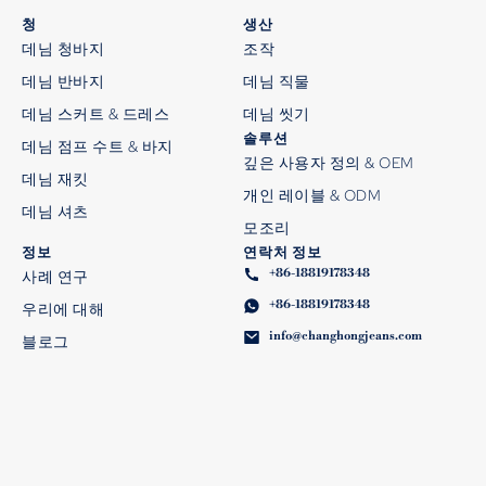
청
생산
데님 청바지
조작
데님 반바지
데님 직물
데님 스커트 & 드레스
데님 씻기
솔루션
데님 점프 수트 & 바지
깊은 사용자 정의 & OEM
데님 재킷
개인 레이블 & ODM
데님 셔츠
모조리
정보
연락처 정보
+86-18819178348
사례 연구
+86-18819178348
우리에 대해
info@changhongjeans.com
블로그