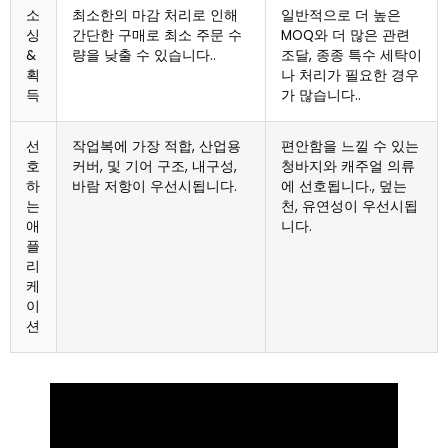
소
최소한의 마감 처리로 인해
일반적으로 더 높은
싱
간단한 구매로 최소 주문 수
MOQ와 더 많은 관련
&
량을 낮출 수 있습니다..
조달, 종종 특수 세탁이
획
나 처리가 필요한 경우
득
가 많습니다..
선
작업복에 가장 적합, 산업용
편안함을 느낄 수 있는
호
커버, 및 기어 구조, 내구성,
청바지와 캐주얼 의류
하
바람 저항이 우선시됩니다.
에 선호됩니다., 덮는
는
천, 유연성이 우선시됩
애
니다.
플
리
케
이
션