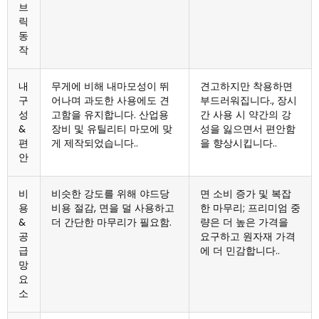
브
릭
동
작
내
무게에 비해 내마모성이 뛰
견고하지만 착용하면
구
어나며 과도한 사용에도 견
부드러워집니다., 장시
성
고함을 유지합니다. 산업용
간 사용 시 약간의 강
&
장비 및 유틸리티 마모에 맞
성을 잃으면서 편안함
편
게 제작되었습니다..
을 향상시킵니다..
안
비
비슷한 강도를 위해 야드당
면 소비 증가 및 복잡
용
비용 절감, 면을 덜 사용하고
한 마무리; 프리미엄 중
&
더 간단한 마무리가 필요함.
량은 더 높은 가격을
공
요구하고 원자재 가격
급
에 더 민감합니다..
망
요
소