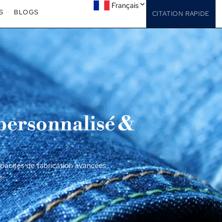
Français
S
BLOGS
CITATION RAPIDE
personnalisé &
acités de fabrication avancées
e.