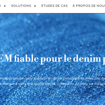
N
SOLUTIONS
ÉTUDES DE CAS
À PROPOS DE NOU
 fiable pour le denim 
ques privées pour produits en denim personnalisés. Avec des cap
e marque à offrir une qualité élevée, collections de jeans sur mesur