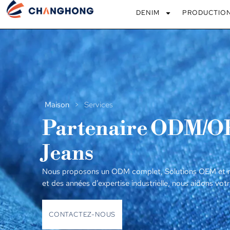
DENIM
PRODUCTIO
Maison
>
Services
Partenaire ODM/OEM
Jeans
Nous proposons un ODM complet, Solutions OEM et mar
et des années d’expertise industrielle, nous aidons votr
CONTACTEZ-NOUS