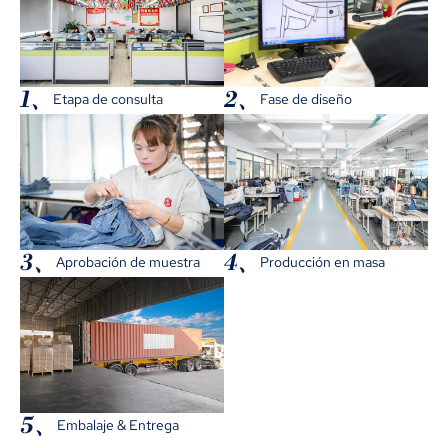
1、
2、
Etapa de consulta
Fase de diseño
3、
4、
Aprobación de muestra
Producción en masa
5、
Embalaje & Entrega