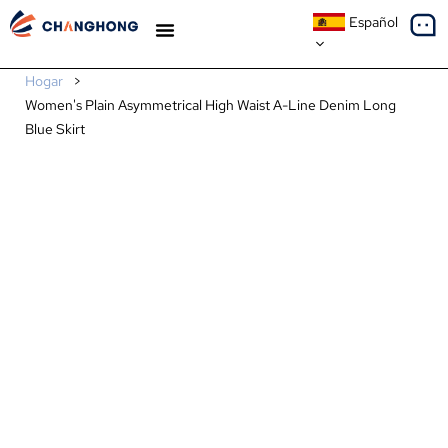
Español
ESTUDIOS DE CASO
SOBRE NOSOTROS
Hogar
>
Women's Plain Asymmetrical High Waist A-Line Denim Long
Blue Skirt