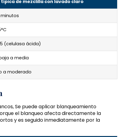
ípica de mezclilla con lavado claro
 minutos
5°C
5 (celulasa ácida)
baja a media
o a moderado
n
blancos, Se puede aplicar blanqueamiento
Porque el blanqueo afecta directamente la
s cortos y es seguido inmediatamente por la