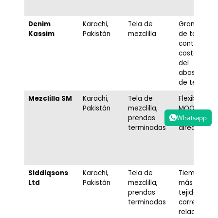
Denim
Karachi,
Tela de
Gran capac
Kassim
Pakistán
mezclilla
de tejido,
control de
costos a tr
del
abastecimi
de telas
Mezclilla SM
Karachi,
Tela de
Flexibilidad
Pakistán
mezclilla,
MOQ,
Whatsapp
prendas
compromis
terminadas
directo
Siddiqsons
Karachi,
Tela de
Tiempos de 
Ltd
Pakistán
mezclilla,
más rápido
prendas
tejidos par
terminadas
correr,
relaciones