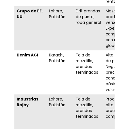
rentable
Grupo de EE.
Lahore,
Dril, prendas
Mezcla de
UU.
Pakistán
de punto,
productos
ropa general
versátil,
Experiencia
comprobad
con minoris
globales.
Denim AGI
Karachi,
Tela de
Alta capac
Pakistán
mezclilla,
de producci
prendas
Negociació
terminadas
precios sob
conceptos
básicos de
volumen.
Industrias
Lahore,
Tela de
Producción
Rajby
Pakistán
mezclilla,
alto volume
prendas
precios
terminadas
competitiv