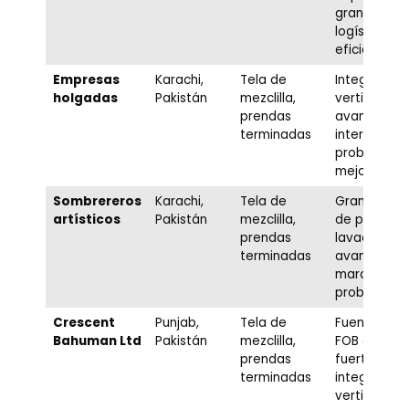
gran escala
logística
eficiente
Empresas
Karachi,
Tela de
Integración
holgadas
Pakistán
mezclilla,
vertical tota
prendas
avanzado
terminadas
interno R&D
probado co
mejores ma
Sombrereros
Karachi,
Tela de
Gran capac
artísticos
Pakistán
mezclilla,
de producci
prendas
lavado/ac
terminadas
avanzado,
marcas
probadas
Crescent
Punjab,
Tela de
Fuente de v
Bahuman Ltd
Pakistán
mezclilla,
FOB confiab
prendas
fuerte
terminadas
integración
vertical,