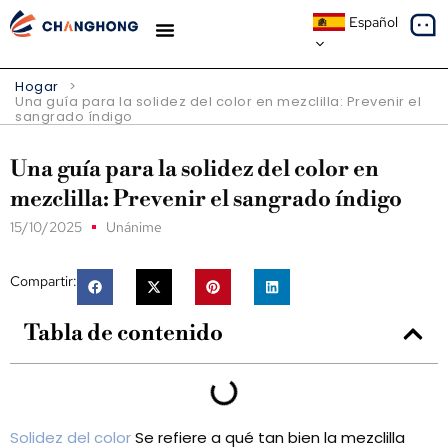
Español
ESTUDIOS DE CASO
SOBRE NOSOTROS
Hogar
>
Una guía para la solidez del color en mezclilla: Prevenir el
sangrado índigo
Una guía para la solidez del color en
mezclilla: Prevenir el sangrado índigo
15/10/2025
Unánime
Compartir:
Tabla de contenido
Solidez del color
Se refiere a qué tan bien la mezclilla