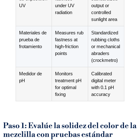
UV
under UV
output or
radiation
controlled
sunlight area
Materiales de
Measures rub
Standardized
prueba de
fastness at
rubbing cloths
frotamiento
high-friction
or mechanical
points
abraders
(crockmetro)
Medidor de
Monitors
Calibrated
pH
treatment pH
digital meter
for optimal
with
0.1
pH
fixing
accuracy
Paso 1: Evalúe la solidez del color de la
mezclilla con pruebas estándar