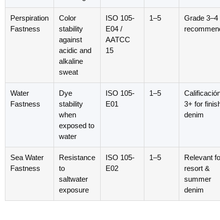
Perspiration
Color
ISO 105-
1–5
Grade 3–4
Fastness
stability
E04
/
recommen
against
AATCC
acidic and
15
alkaline
sweat
Water
Dye
ISO 105-
1–5
Calificació
Fastness
stability
E01
3+
for fini
when
denim
exposed to
water
Sea Water
Resistance
ISO 105-
1–5
Relevant fo
Fastness
to
E02
resort
&
saltwater
summer
exposure
denim