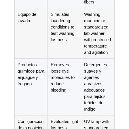
fibers
Equipo de
Simulates
Washing
lavado
laundering
machine or
conditions to
standardized
test washing
lab washer
fastness
with controlled
temperature
and agitation
Productos
Removes
Detergentes
químicos para
loose dye
suaves y
enjuague y
molecules to
agentes
fregado
reduce
abrasivos
bleeding
adecuados
para tejidos
teñidos de
índigo.
Configuración
Evaluates light
UV lamp with
de exposición
fastness
standardized