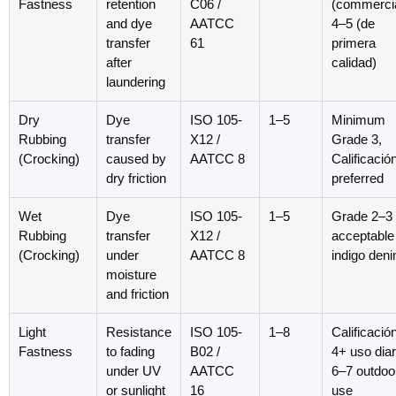
Fastness
retention
C06
/
(
commerci
and dye
AATCC
4–5 (de
transfer
61
primera
after
calidad)
laundering
Dry
Dye
ISO 105-
1–5
Minimum
Rubbing
transfer
X12
/
Grade
3,
(
Crocking
)
caused by
AATCC 8
Calificació
dry friction
preferred
Wet
Dye
ISO 105-
1–5
Grade 2–3
Rubbing
transfer
X12
/
acceptable 
(
Crocking
)
under
AATCC 8
indigo den
moisture
and friction
Light
Resistance
ISO 105-
1
–8
Calificació
Fastness
to fading
B02
/
4+ uso diar
under UV
AATCC
6
–7 outdoo
or sunlight
16
use