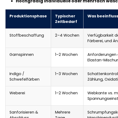
Hochgradig individuelle oder mehrfach was
Produktionsphase
Typischer
Was beeinfluss
Zeitbedarf
Stoffbeschaffung
2–4 Wochen
Verfügbarkeit d
Färberei, und Ä
Garnspinnen
1–2 Wochen
Anforderungen a
Elastan-Mischu
Indigo /
1–3 Wochen
Schattenkontrol
Schwefelfärben
Zählung, Oxidati
Weberei
1–2 Wochen
Webkante vs. m
Spannungseinst
Sanforisieren &
Mehrere
Schrumpfungskon
Abschluss
Tage
Maschinendurch