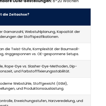
chbare ODM-Bestellungen:
8–20 Wochen
t die Zeitachse?
er Garnanzahl, Webstuhlplanung, Kapazität der
nderungen der Stoffspezifikationen.
n die Twist-Stufe, Komplexität der Baumwoll-
ng, ringgesponnen vs. OE-gesponnene Setups.
le, Rope-Dye vs. Slasher-Dye-Methoden, Dip-
onszeit, und Farbstofffixierungsstabilität.
oderne Webstühle, Stoffgewicht (GSM),
ellungen, und Produktionsauslastung.
trolle, Erweichungsstufen, Harzveredelung, und
satz.