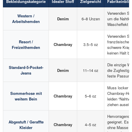
Bekleidungskategorie
Idealer Stoff
Zielgewicht
Fabrikeinblic
Verwenden Sie
Western /
Denim
6–8 Unzen
um die Nahtkr
Arbeitshemden
Wascheffekt h
Verwenden Sie
Resort /
französische 
Chambray
3.5–5 oz
Freizeithemden
schwere Kragen
keinen Halt bie
Die einzige Wa
Standard-5-Pocket-
Denim
11–14 oz
die Zugfestigk
Jeans
feste Passung
Muss locker s
Sommerhose mit
Chambray-Hos
Chambray
5–6 oz
weitem Bein
leiden “Nahtve
ziehen auseina
Hervorragend
Abgestuft / Geraffte
geeignet. Es s
Chambray
4–5 oz
Kleider
ohne Masse o