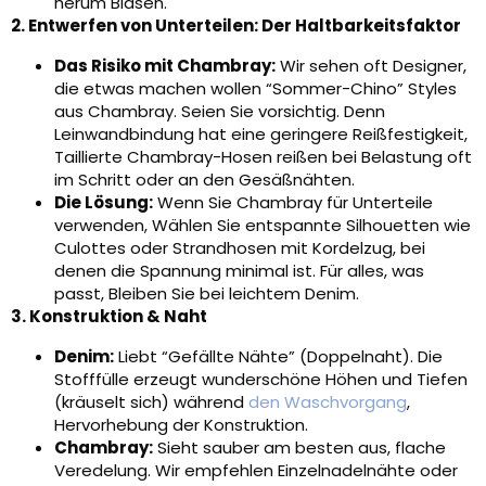
herum Blasen.
2. Entwerfen von Unterteilen: Der Haltbarkeitsfaktor
Das Risiko mit Chambray:
Wir sehen oft Designer,
die etwas machen wollen “Sommer-Chino” Styles
aus Chambray. Seien Sie vorsichtig. Denn
Leinwandbindung hat eine geringere Reißfestigkeit,
Taillierte Chambray-Hosen reißen bei Belastung oft
im Schritt oder an den Gesäßnähten.
Die Lösung:
Wenn Sie Chambray für Unterteile
verwenden, Wählen Sie entspannte Silhouetten wie
Culottes oder Strandhosen mit Kordelzug, bei
denen die Spannung minimal ist. Für alles, was
passt, Bleiben Sie bei leichtem Denim.
3. Konstruktion & Naht
Denim:
Liebt “Gefällte Nähte” (Doppelnaht). Die
Stofffülle erzeugt wunderschöne Höhen und Tiefen
(kräuselt sich) während
den Waschvorgang
,
Hervorhebung der Konstruktion.
Chambray:
Sieht sauber am besten aus, flache
Veredelung. Wir empfehlen Einzelnadelnähte oder