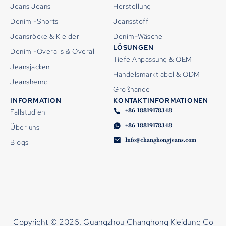
Jeans Jeans
Herstellung
Denim -Shorts
Jeansstoff
Jeansröcke & Kleider
Denim-Wäsche
LÖSUNGEN
Denim -Overalls & Overall
Tiefe Anpassung & OEM
Jeansjacken
Handelsmarktlabel & ODM
Jeanshemd
Großhandel
INFORMATION
KONTAKTINFORMATIONEN
+86-18819178348
Fallstudien
+86-18819178348
Über uns
Info@changhongjeans.com
Blogs
Copyright © 2026, Guangzhou Changhong Kleidung Co