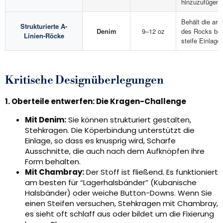
hinzuzufügen.
Behält die arc
Strukturierte A-
Denim
9–12 oz
des Rocks bei
Linien-Röcke
steife Einlage 
Kritische Designüberlegungen
1. Oberteile entwerfen: Die Kragen-Challenge
Mit Denim:
Sie können strukturiert gestalten,
Stehkragen. Die Köperbindung unterstützt die
Einlage, so dass es knusprig wird, Scharfe
Ausschnitte, die auch nach dem Aufknöpfen ihre
Form behalten.
Mit Chambray:
Der Stoff ist fließend. Es funktioniert
am besten für “Lagerhalsbänder” (Kubanische
Halsbänder) oder weiche Button-Downs. Wenn Sie
einen Steifen versuchen, Stehkragen mit Chambray,
es sieht oft schlaff aus oder bildet um die Fixierung