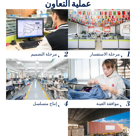
عملية التعاون
2、
1、
مرحلة الاستفسار
مرحلة التصميم
4、
3、
موافقة العينة
إنتاج متسلسل