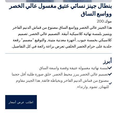
بنطال جينز نسائي عتيق مغسول عالي الخصر
وواسع الساق
موك:200
هذا الجينز عالي الخصر وواسع الساق مصنوع من قماش الدنيم الفاخر
ويتميز بلمسة نهائية كلاسيكية أنيقة. التصميم عالي الخصر, تصميم
كلاسيكي بخمسة جيوب, أجهزة معدنية متينة, والتوقيع “مصمم” رقعة
جلدية على حزام الخصر الخلفي تعرض براعة رائعة في كل التفاصيل.
أبرز
لمسة نهائية مغسولة عتيقة وقصة واسعة الساق
تصميم عالي الخصر يبرز محيط الخصر, خلق صورة ظلية أقل حجما
مصنوع من قماش الدنيم الفاخر وبخياطة فائقة, هذا الجينز مقاوم
للبهتان, تشوه, وارتداء.
اطلب عرض أسعار