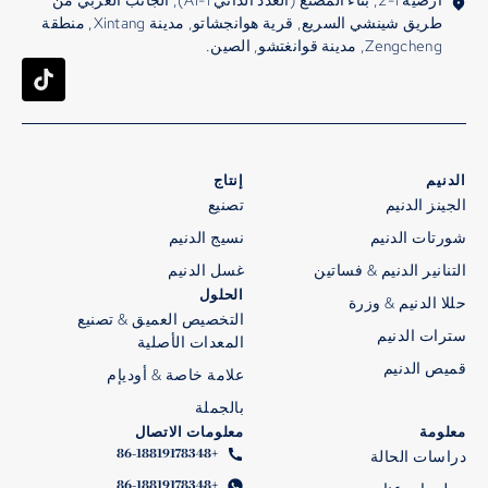
أرضية 1-2, بناء المصنع (العدد الذاتي A1-1), الجانب الغربي من
طريق شينشي السريع, قرية هوانجشاتو, مدينة Xintang, منطقة
Zengcheng, مدينة قوانغتشو, الصين.
الدنيم
إنتاج
الجينز الدنيم
تصنيع
شورتات الدنيم
نسيج الدنيم
التنانير الدنيم & فساتين
غسل الدنيم
الحلول
حللا الدنيم & وزرة
التخصيص العميق & تصنيع
سترات الدنيم
المعدات الأصلية
قميص الدنيم
علامة خاصة & أوديإم
بالجملة
معلومة
معلومات الاتصال
+86-18819178348
دراسات الحالة
+86-18819178348