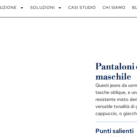
UZIONE
SOLUZIONI
CASI STUDIO
CHI SIAMO
B
Pantaloni 
maschile
Questi jeans da uom
tasche oblique, e un
resistente misto de
versatile tonalità di
cappuccio, o giacche 
Punti salienti