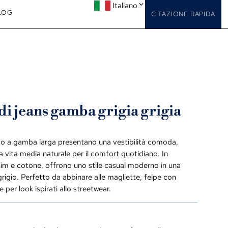
Italiano
LOG
CITAZIONE RAPIDA
di jeans gamba grigia grigia
o a gamba larga presentano una vestibilità comoda,
a vita media naturale per il comfort quotidiano. In
nim e cotone, offrono uno stile casual moderno in una
 grigio. Perfetto da abbinare alle magliette, felpe con
per look ispirati allo streetwear.