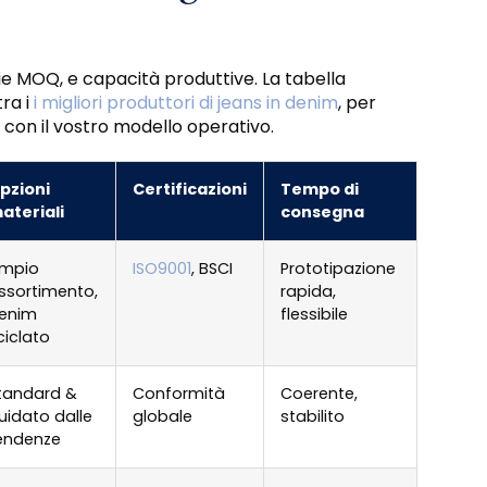
ie MOQ, e capacità produttive. La tabella
ra i
i migliori produttori di jeans in denim
, per
 con il vostro modello operativo.
pzioni
Certificazioni
Tempo di
ateriali
consegna
mpio
ISO9001
, BSCI
Prototipazione
ssortimento,
rapida,
enim
flessibile
iciclato
tandard &
Conformità
Coerente,
uidato dalle
globale
stabilito
endenze