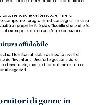
ea con le richieste del mercato e gli standard di
citura, sensazione del tessuto, e finire la
dei campioni e i programmi di consegna in massa.
à e i propri limiti è più affidabile di uno che fa
 solo se supportata da una forte esecuzione.
nitura affidabile
io. I fornitori affidabili delineano i livelli di
ione dell'inventario. Una forte gestione della
so di inventario, mentre i sistemi ERP aiutano a
uturi negoziati.
ornitori di gonne in