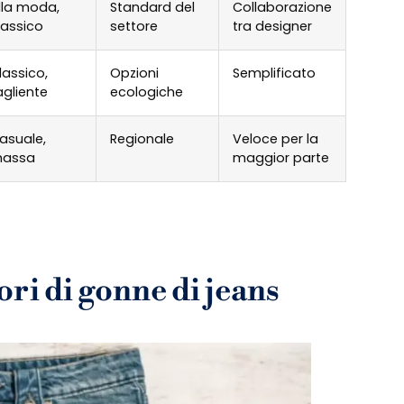
lla moda,
Standard del
Collaborazione
lassico
settore
tra designer
lassico,
Opzioni
Semplificato
agliente
ecologiche
asuale,
Regionale
Veloce per la
assa
maggior parte
ri di gonne di jeans