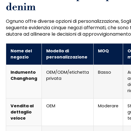
denim
Ognuno offre diverse opzioni di personalizzazione, Sogl
seguente evidenzia cinque negozi affermati, che sono t
aiutare ad allineare le decisioni di approvvigionamento
Nome del
Modello di
MOQ
O
negozio
personalizzazione
m
Indumento
OEM/ODM/etichetta
Basso
A
Changhong
privata
a
d
r
Vendita al
OEM
Moderare
S
dettaglio
g
veloce
t