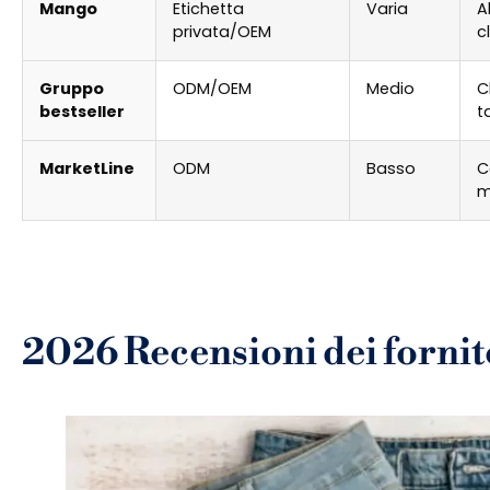
Mango
Etichetta
Varia
A
privata/OEM
c
Gruppo
ODM/OEM
Medio
C
bestseller
t
MarketLine
ODM
Basso
C
m
2026 Recensioni dei fornito