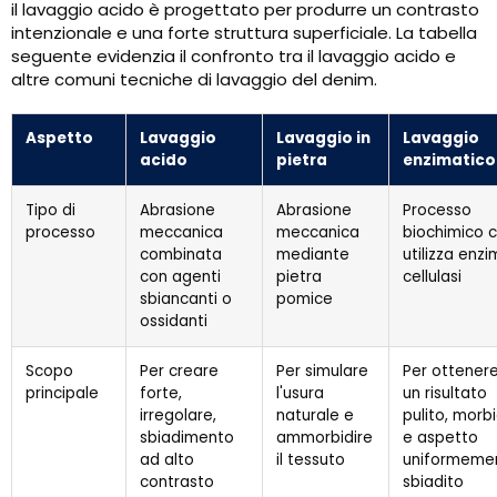
il lavaggio acido è progettato per produrre un contrasto
intenzionale e una forte struttura superficiale. La tabella
seguente evidenzia il confronto tra il lavaggio acido e
altre comuni tecniche di lavaggio del denim.
Aspetto
Lavaggio
Lavaggio in
Lavaggio
acido
pietra
enzimatico
Tipo di
Abrasione
Abrasione
Processo
processo
meccanica
meccanica
biochimico 
combinata
mediante
utilizza enzi
con agenti
pietra
cellulasi
sbiancanti o
pomice
ossidanti
Scopo
Per creare
Per simulare
Per ottener
principale
forte,
l'usura
un risultato
irregolare,
naturale e
pulito, morb
sbiadimento
ammorbidire
e aspetto
ad alto
il tessuto
uniformeme
contrasto
sbiadito