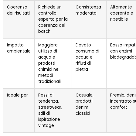
Coerenza
Richiede un
Consistenza
Altamente
dei risultati
controllo
moderata
coerente e
esperto per la
ripetibile
coerenza del
batch
Impatto
Maggiore
Elevato
Basso impat
ambientale
utilizzo di
consumo di
con enzimi
acqua e
acqua e
biodegradabi
prodotti
rifiuti di
chimici nei
pietra
metodi
tradizionali
Ideale per
Pezzi di
Casuale,
Premio, den
tendenza,
prodotti
incentrato s
streetwear,
denim
comfort
stili di
classici
ispirazione
vintage