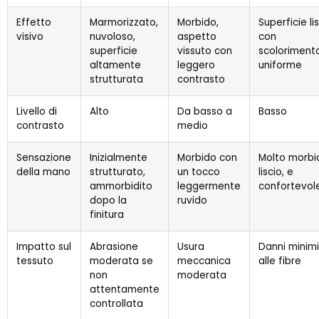
Effetto
Marmorizzato,
Morbido,
Superficie li
visivo
nuvoloso,
aspetto
con
superficie
vissuto con
scoloriment
altamente
leggero
uniforme
strutturata
contrasto
Livello di
Alto
Da basso a
Basso
contrasto
medio
Sensazione
Inizialmente
Morbido con
Molto morbi
della mano
strutturato,
un tocco
liscio, e
ammorbidito
leggermente
confortevol
dopo la
ruvido
finitura
Impatto sul
Abrasione
Usura
Danni minimi
tessuto
moderata se
meccanica
alle fibre
non
moderata
attentamente
controllata