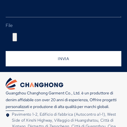
File
INVIA
Guangzhou Changhong Garment Co., Ltd. è un produttore di
denim affidabile con over 20 anni di esperienza, Offrire progetti
personalizzati e produzione di alta qualità per marchi globali.
Pavimento 1-2, Edificio di fabbrica (Autocontro a1-1), West
Side of Xinshi Highway, Villaggio di Huangshatou, Città di
Xintang, Distretto di Zengcheng, Città di Guangzhou, Cina.