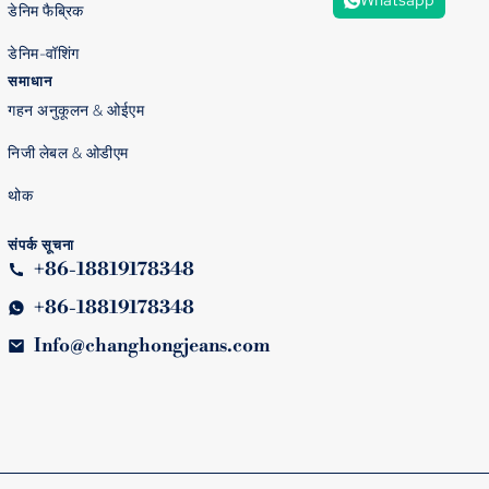
Whatsapp
डेनिम फैब्रिक
डेनिम-वॉशिंग
समाधान
गहन अनुकूलन & ओईएम
निजी लेबल & ओडीएम
थोक
संपर्क सूचना
+86-18819178348
+86-18819178348
Info@changhongjeans.com