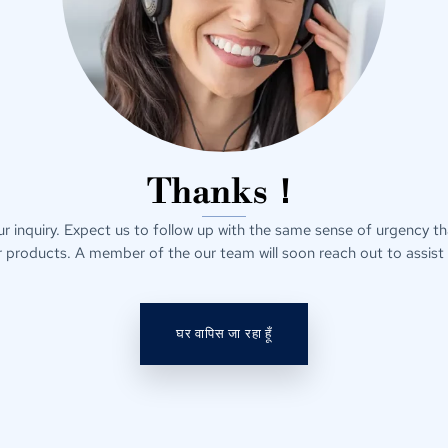
Thanks！
r inquiry
.
Expect us to follow up with the same sense of urgency t
r products
.
A member of the our team will soon reach out to assist
घर वापिस जा रहा हूँ