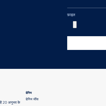
फ़ाइल
डेनिम
डेनिम जींस
थ है 20 अनुभव के