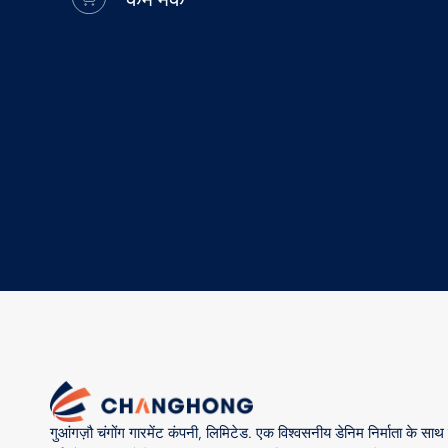
गुआंगज़ौ चंगोंग गारमेंट कंपनी, लिमिटेड. एक विश्वसनीय डेनिम निर्माता के सा