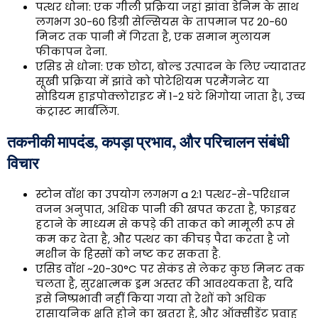
पत्थर धोना: एक गीली प्रक्रिया जहां झांवा डेनिम के साथ
लगभग 30-60 डिग्री सेल्सियस के तापमान पर 20-60
मिनट तक पानी में गिरता है, एक समान मुलायम
फीकापन देना.
एसिड से धोना: एक छोटा, बोल्ड उत्पादन के लिए ज्यादातर
सूखी प्रक्रिया में झांवे को पोटेशियम परमैंगनेट या
सोडियम हाइपोक्लोराइट में 1-2 घंटे भिगोया जाता है।, उच्च
कंट्रास्ट मार्बलिंग.
तकनीकी मापदंड, कपड़ा प्रभाव, और परिचालन संबंधी
विचार
स्टोन वॉश का उपयोग लगभग a 2:1 पत्थर-से-परिधान
वजन अनुपात, अधिक पानी की खपत करता है, फाइबर
हटाने के माध्यम से कपड़े की ताकत को मामूली रूप से
कम कर देता है, और पत्थर का कीचड़ पैदा करता है जो
मशीन के हिस्सों को नष्ट कर सकता है.
एसिड वॉश ~20-30°C पर सेकंड से लेकर कुछ मिनट तक
चलता है, सुरक्षात्मक ड्रम अस्तर की आवश्यकता है, यदि
इसे निष्प्रभावी नहीं किया गया तो रेशों को अधिक
रासायनिक क्षति होने का खतरा है, और ऑक्सीडेंट प्रवाह