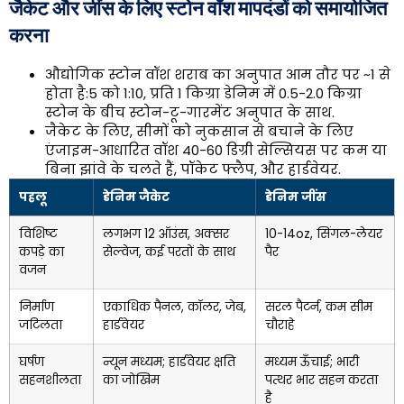
जैकेट और जींस के लिए स्टोन वॉश मापदंडों को समायोजित
करना
औद्योगिक स्टोन वॉश शराब का अनुपात आम तौर पर ~1 से
होता है:5 को 1:10, प्रति 1 किग्रा डेनिम में 0.5-2.0 किग्रा
स्टोन के बीच स्टोन-टू-गारमेंट अनुपात के साथ.
जैकेट के लिए, सीमों को नुकसान से बचाने के लिए
एंजाइम-आधारित वॉश 40-60 डिग्री सेल्सियस पर कम या
बिना झांवे के चलते हैं, पॉकेट फ्लैप, और हार्डवेयर.
पहलू
डेनिम जैकेट
डेनिम जींस
विशिष्ट
लगभग 12 ऑउंस, अक्सर
10-14oz, सिंगल-लेयर
कपड़े का
सेल्वेज, कई परतों के साथ
पैर
वजन
निर्माण
एकाधिक पैनल, कॉलर, जेब,
सरल पैटर्न, कम सीम
जटिलता
हार्डवेयर
चौराहे
घर्षण
न्यून मध्यम; हार्डवेयर क्षति
मध्यम ऊँचाई; भारी
सहनशीलता
का जोखिम
पत्थर भार सहन करता
है