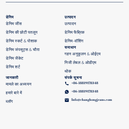
डेनिम
उत्पादन
डेनिम जींस
उत्पादन
डेनिम की छोटी पतलून
डेनिम फैब्रिक
डेनिम स्कर्ट & पोशाक
डेनिम-वॉशिंग
समाधान
डेनिम जंपसूट्स & चौग़ा
गहन अनुकूलन & ओईएम
डेनिम जैकेट
निजी लेबल & ओडीएम
डेनिम शर्ट
थोक
जानकारी
संपर्क सूचना
+86-18819178348
मामले का अध्ययन
+86-18819178348
हमारे बारे में
Info@changhongjeans.com
ब्लॉग