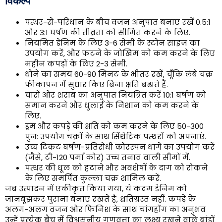
विकल्प
पत्थर-से-परिधान के बीच वजन अनुपात बनाए रखें 0.5:1
और 3:1 घर्षण की तीव्रता को सीमित करने के लिए.
नियमित डेनिम के लिए 3-6 सेमी के स्टोन साइज़ का
उपयोग करें, और फटने के जोखिम को कम करने के लिए
महीन कपड़ों के लिए 2-3 सेमी.
धोने का समय 60-90 मिनट के भीतर रखें, चूँकि लंबे चक्र
फीकापन में सुधार किए बिना क्षति बढ़ाते हैं.
चारों ओर शराब का अनुपात नियंत्रित करें 10:1 घर्षण को
समान करने और धुलाई के निशान को कम करने के
लिए.
ड्रम और कपड़े की क्षति को कम करने के लिए 50-300
पुन: उपयोग चक्रों के साथ सिंथेटिक पत्थरों को अपनाएं.
उच्च टिकट घर्षण-प्रतिरोधी कोरस्पन धागे का उपयोग करें
(जैसे, टी-120 पर्मा कोर) उच्च तनाव वाली सीमों में.
पत्थर की धूल को हटाने और अवशेषों के दाग को रोकने
के लिए समर्पित कुल्ला चक्र शामिल करें.
जब उत्पादन में एकीकृत किया गया, ये कदम डेनिम को
जानबूझकर पुराना बनाए रखते हैं, क्षतिग्रस्त नहीं. कपड़े के
अलग-अलग वजन और फिनिश के साथ चांगहोंग का अनुभव
उन्हें प्रत्येक बैच में विश्वसनीय गुणवत्ता का लक्ष्य रखने वाले ब्रांडों