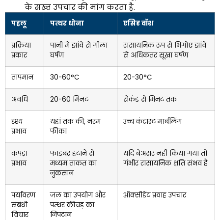
के सख्त उपचार की मांग करता है.
पहलू
पत्थर धोना
एसिड वॉश
प्रक्रिया
पानी में झांवे से गीला
रासायनिक रूप से भिगोए झांवे
प्रकार
घर्षण
से अधिकतर सूखा घर्षण
तापमान
30-60°C
20-30°C
अवधि
20-60 मिनट
सेकंड से मिनट तक
दृश्य
यहां तक ​​की, नरम
उच्च कंट्रास्ट मार्बलिंग
प्रभाव
फीका
कपड़ा
फाइबर हटाने से
यदि बेअसर नहीं किया गया तो
प्रभाव
मध्यम ताकत का
गंभीर रासायनिक क्षति संभव है
नुकसान
पर्यावरण
जल का उपयोग और
ऑक्सीडेंट प्रवाह उपचार
संबंधी
पत्थर कीचड़ का
विचार
निपटान