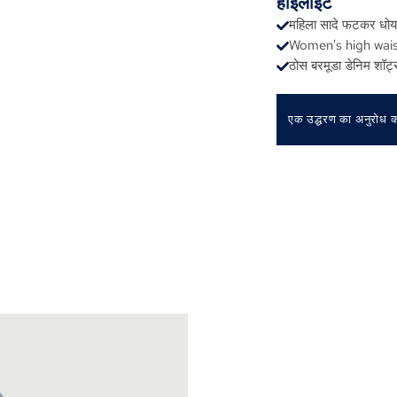
हाइलाइट
महिला सादे फटकर धोया 
Women's high wais
ठोस बरमूडा डेनिम शॉर्ट
एक उद्धरण का अनुरोध कर