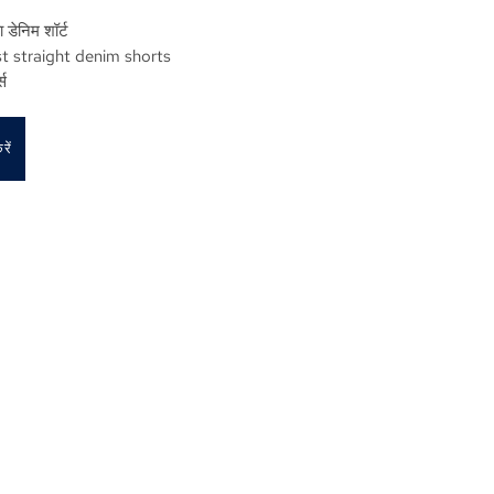
डेनिम शॉर्ट
t straight denim shorts
्स
ें