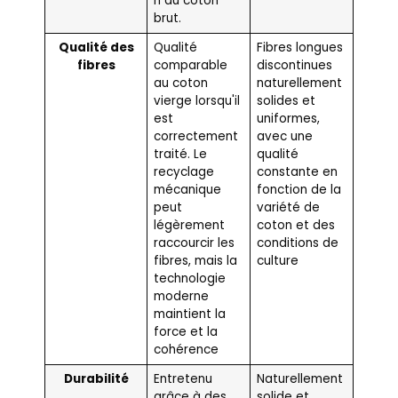
n du coton
brut.
Qualité des
Qualité
Fibres longues
fibres
comparable
discontinues
au coton
naturellement
vierge lorsqu'il
solides et
est
uniformes,
correctement
avec une
traité. Le
qualité
recyclage
constante en
mécanique
fonction de la
peut
variété de
légèrement
coton et des
raccourcir les
conditions de
fibres, mais la
culture
technologie
moderne
maintient la
force et la
cohérence
Durabilité
Entretenu
Naturellement
grâce à des
solide et