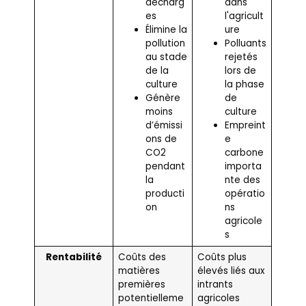
décharg
dans
es
l'agricult
Élimine la
ure
pollution
Polluants
au stade
rejetés
de la
lors de
culture
la phase
Génère
de
moins
culture
d’émissi
Empreint
ons de
e
CO2
carbone
pendant
importa
la
nte des
producti
opératio
on
ns
agricole
s
Rentabilité
Coûts des
Coûts plus
matières
élevés liés aux
premières
intrants
potentielleme
agricoles