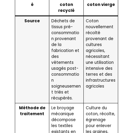
é
coton
coton vierge
recyclé
Source
Déchets de
Coton
tissus pré-
nouvellement
consommatio
récolté
n provenant
provenant de
de la
cultures
fabrication et
agricoles,
des
nécessitant
vêtements
une utilisation
usagés post-
intensive des
consommatio
terres et des
n
infrastructures
soigneusemen
agricoles
t triés et
récupérés.
Méthode de
Le broyage
Culture du
traitement
mécanique
coton, récolte,
décompose
égrenage
les textiles
pour enlever
existants en
les graines,