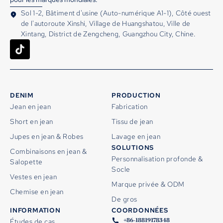
Sol 1-2, Bâtiment d'usine (Auto-numérique A1-1), Côté ouest
de l'autoroute Xinshi, Village de Huangshatou, Ville de
Xintang, District de Zengcheng, Guangzhou City, Chine.
DENIM
PRODUCTION
Jean en jean
Fabrication
Short en jean
Tissu de jean
Jupes en jean & Robes
Lavage en jean
SOLUTIONS
Combinaisons en jean &
Personnalisation profonde &
Salopette
Socle
Vestes en jean
Marque privée & ODM
Chemise en jean
De gros
INFORMATION
COORDONNÉES
+86-18819178348
Études de cas