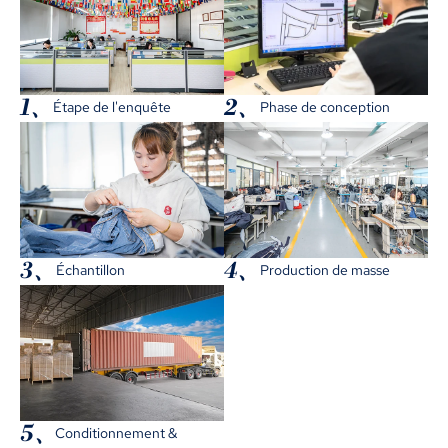
1、
2、
Étape de l'enquête
Phase de conception
3、
4、
Échantillon
Production de masse
5、
Conditionnement &