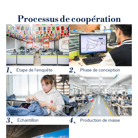
Processus de coopération
1、
2、
Étape de l'enquête
Phase de conception
3、
4、
Échantillon
Production de masse