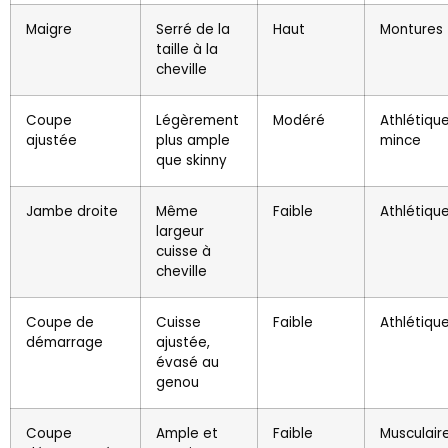
Maigre
Serré de la
Haut
Montures 
taille à la
cheville
Coupe
Légèrement
Modéré
Athlétique
ajustée
plus ample
mince
que skinny
Jambe droite
Même
Faible
Athlétiqu
largeur
cuisse à
cheville
Coupe de
Cuisse
Faible
Athlétiqu
démarrage
ajustée,
évasé au
genou
Coupe
Ample et
Faible
Musculair