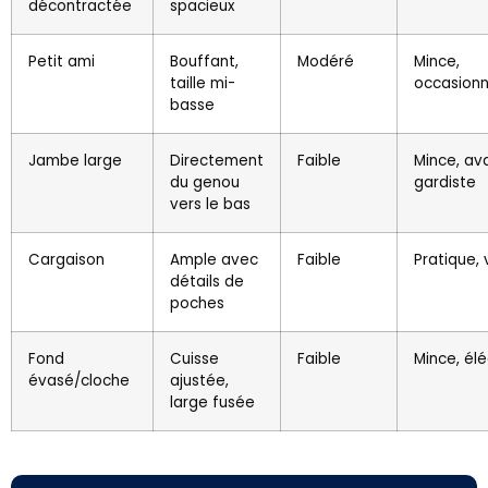
décontractée
spacieux
Petit ami
Bouffant,
Modéré
Mince,
taille mi-
occasionn
basse
Jambe large
Directement
Faible
Mince, av
du genou
gardiste
vers le bas
Cargaison
Ample avec
Faible
Pratique, 
détails de
poches
Fond
Cuisse
Faible
Mince, él
évasé/cloche
ajustée,
large fusée