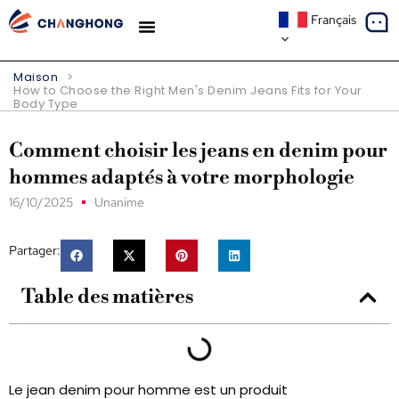
Français
À PROPOS DE NOUS
Maison
>
How to Choose the Right Men's Denim Jeans Fits for Your
Body Type
Comment choisir les jeans en denim pour
hommes adaptés à votre morphologie
16/10/2025
Unanime
Partager:
Table des matières
Le jean denim pour homme est un produit