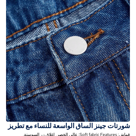
شورتات جينز الساق الواسعة للنساء مع تطريز
قماش:
Soft fabric Features
: عالي الخصر, إغلاق زر السوستة,