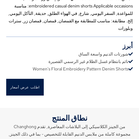
embroidered casual denim shorts Applicable occasions
: مناسبة
للمواعدة, السفر اليومي, شارع, في الهواء الطلق, حديقة, التآكل اليومي,
إلخ. مطابقة: مناسب للمطابقة مع القمصان, قمصان, قمصان زر, سترات
وبلوزات
أبرز
شورتات الدنيم واسعة الساق
نائم بانتظام غسل الظلام غير الرسمي القصيرة
Women's Floral Embroidery Pattern Denim Shorts
اطلب عرض أسعار
نطاق المنتج
من الجينز الكلاسيكي إلى البلاشات المعاصرة, تقدم Changhong
مجموعة كاملة من ملابس الدنيم القابلة للتخصيص - بما في ذلك الجينز,