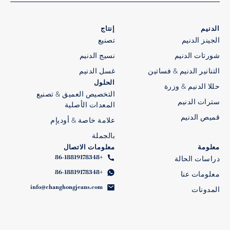
الدنيم
إنتاج
الجينز الدنيم
تصنيع
شورتات الدنيم
نسيج الدنيم
التنانير الدنيم & فساتين
غسل الدنيم
الحلول
حللا الدنيم & وزرة
التخصيص العميق & تصنيع
سترات الدنيم
المعدات الأصلية
قميص الدنيم
علامة خاصة & أوديإم
بالجملة
معلومة
معلومات الاتصال
+86-18819178348
دراسات الحالة
+86-18819178348
معلومات عنا
info@changhongjeans.com
المدونات