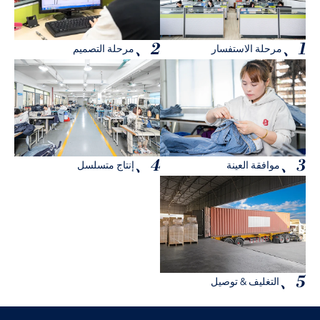
2、
1、
مرحلة الاستفسار
مرحلة التصميم
4、
3、
موافقة العينة
إنتاج متسلسل
5、
التغليف & توصيل