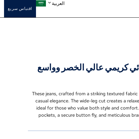
العربية
اقتباس سريع
ئي كريمي عالي الخصر وواسع
These jeans
,
crafted from a striking textured fabric 
casual elegance
.
The wide-leg cut creates a relax
ideal for those who value both style and comfort
pockets
,
a secure button fly
,
and meticulous bra