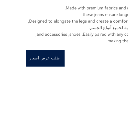
,
Made with premium fabrics and a
.
these jeans ensure long
,
Designed to elongate the legs and create a comfor
ة لجميع أنواع الجسم.
,
and accessories
,
shoes
,
Easily paired with any c
.
making the
اطلب عرض أسعار