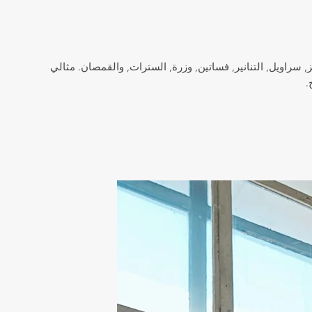
لتخصيص - بما في ذلك الجينز, سراويل, التنانير, فساتين, وزرة, السترات, والقمصان. مثالي
.