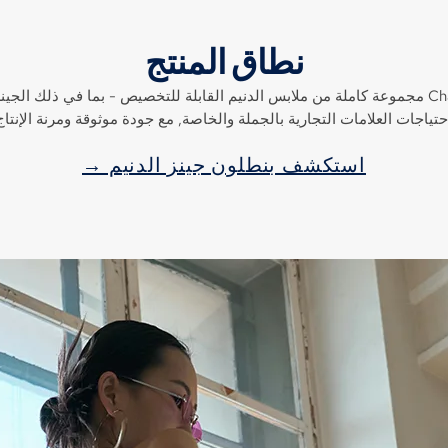
نطاق المنتج
من الجينز الكلاسيكي إلى البلاشات المعاصرة, تقدم Changhong مجموعة كاملة من ملابس الدنيم القابلة ل
حتياجات العلامات التجارية بالجملة والخاصة, مع جودة موثوقة ومرنة الإنتاج
استكشف بنطلون جينز الدنيم →