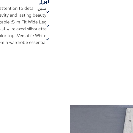
أبرز
متين:
ttention to detail
evity and lasting beauty
table
:
Slim Fit Wide Leg
relaxed silhouette
, مناسب
olor top
:
Versatile White
m a wardrobe essential