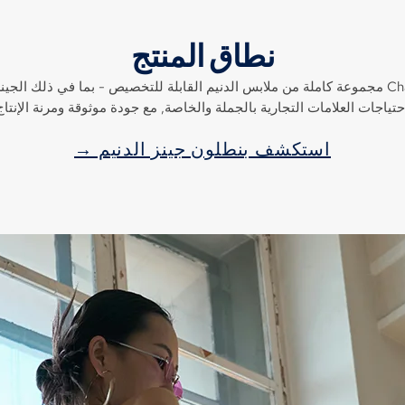
نطاق المنتج
من الجينز الكلاسيكي إلى البلاشات المعاصرة, تقدم Changhong مجموعة كاملة من ملابس الدنيم القابلة ل
حتياجات العلامات التجارية بالجملة والخاصة, مع جودة موثوقة ومرنة الإنتاج
استكشف بنطلون جينز الدنيم →