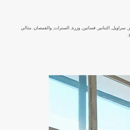
لتخصيص - بما في ذلك الجينز, سراويل, التنانير, فساتين, وزرة, السترات, والقمصان. مثالي
.