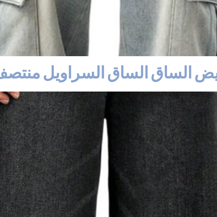
يض الساق الساق السراويل منتص