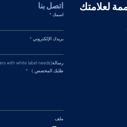
مة لعلامتك
اتصل بنا
اسمك
*
بريدك الإلكتروني
*
رسالة(
ers with white label needs
طلبك المخصص.）
*
ملف