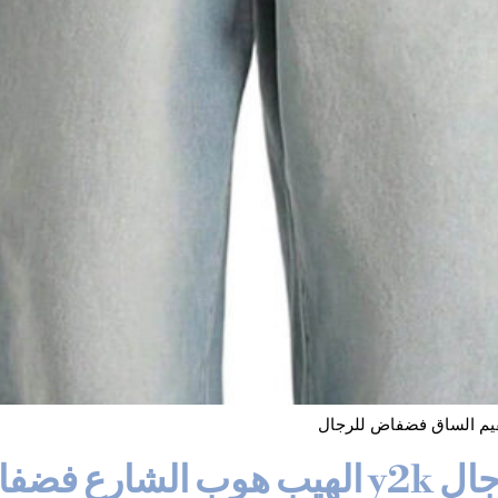
قيم الساق فضفاض للرجال
جينز البضائع الفضفاض للرجال y2k الهيب 