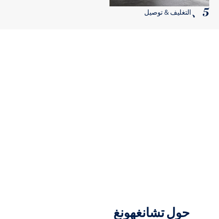
5、
التغليف & توصيل
ابدأ بنطلون جينز مخصص
رحلة الآن!
اتصل بنا لمزيد من المعلومات أو العينات.
اطلب عرض أسعار
حول تشانغهونغ