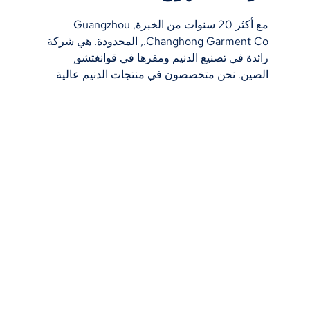
مع أكثر 20 سنوات من الخبرة, Guangzhou
Changhong Garment Co., المحدودة. هي شركة
رائدة في تصنيع الدنيم ومقرها في قوانغتشو,
الصين. نحن متخصصون في منتجات الدنيم عالية
الجودة للرجال, نحيف, والاطفال, تقديم تصاميم
مخصصة, النماذج الأولية السريعة, والإنتاج بالجملة.
يضمن مصنعنا المعتمد من ISO9001 وBSCI أن كل
قطعة ملابس تلبي المعايير الدولية. اكتشف كيف
يمكننا المساعدة في تنمية علامتك التجارية من
خلال خدمة وحرفية الدنيم الاستثنائية.
معلومات عنا
حول التصنيع