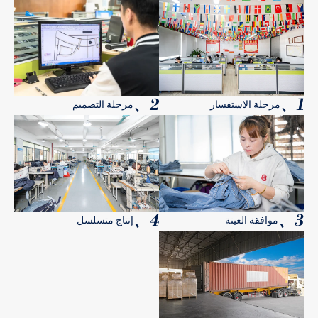
2、
1、
مرحلة الاستفسار
مرحلة التصميم
4、
3、
موافقة العينة
إنتاج متسلسل